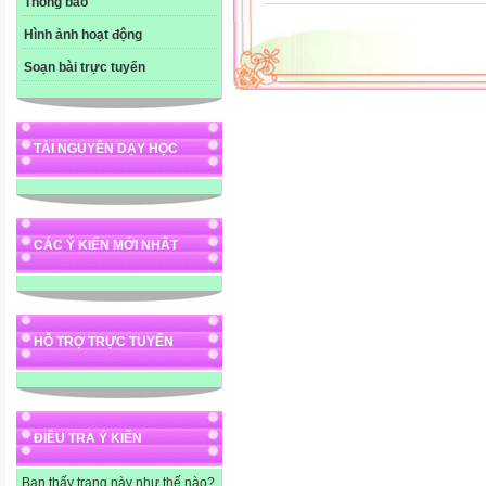
Thông báo
Hình ảnh hoạt động
Soạn bài trực tuyến
TÀI NGUYÊN DẠY HỌC
CÁC Ý KIẾN MỚI NHẤT
HỖ TRỢ TRỰC TUYẾN
ĐIỀU TRA Ý KIẾN
Bạn thấy trang này như thế nào?