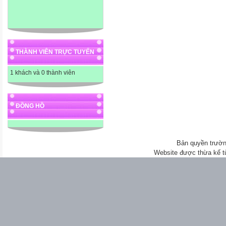
THÀNH VIÊN TRỰC TUYẾN
1 khách và 0 thành viên
ĐỒNG HỒ
Bản quyền trườn
Website được thừa kế 