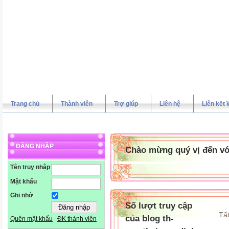
Trang chủ
Thành viên
Trợ giúp
Liên hệ
Liên kết 
ĐĂNG NHẬP
Chào mừng quý vị đến vớ
Tên truy nhập
Mật khẩu
Ghi nhớ
Số lượt truy cập
Tất
của blog th-
Quên mật khẩu
ĐK thành viên