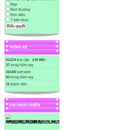
Đẹp
Bình thường
Đơn điệu
Ý kiến khác
THỐNG KÊ
21214
truy cập (
chi tiết
)
37
trong hôm nay
34100
lượt xem
83
trong hôm nay
11
thành viên
ẢNH NGẪU NHIÊN