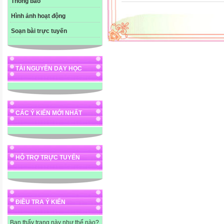
Thông báo
Hình ảnh hoạt động
Soạn bài trực tuyến
TÀI NGUYÊN DẠY HỌC
CÁC Ý KIẾN MỚI NHẤT
HỖ TRỢ TRỰC TUYẾN
ĐIỀU TRA Ý KIẾN
Bạn thấy trang này như thế nào?