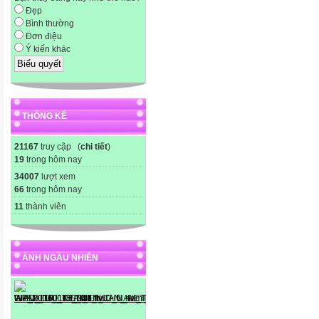
Đẹp
Bình thường
Đơn điệu
Ý kiến khác
THỐNG KÊ
21167
truy cập (
chi tiết
)
19
trong hôm nay
34007
lượt xem
66
trong hôm nay
11
thành viên
ẢNH NGẪU NHIÊN