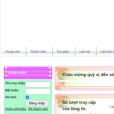
Trang chủ
Thành viên
Trợ giúp
Liên hệ
Liên kết 
ĐĂNG NHẬP
Chào mừng quý vị đến vớ
Tên truy nhập
Mật khẩu
Ghi nhớ
Số lượt truy cập
Tất
của blog th-
Quên mật khẩu
ĐK thành viên