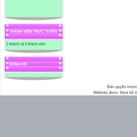
THÀNH VIÊN TRỰC TUYẾN
1 khách và 0 thành viên
ĐỒNG HỒ
Bản quyền trườn
Website được thừa kế 