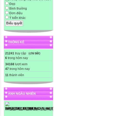
Đẹp
Bình thường
Đơn điệu
Ý kiến khác
THỐNG KÊ
21241
truy cập (
chi tiết
)
6
trong hôm nay
34168
lượt xem
47
trong hôm nay
11
thành viên
ẢNH NGẪU NHIÊN