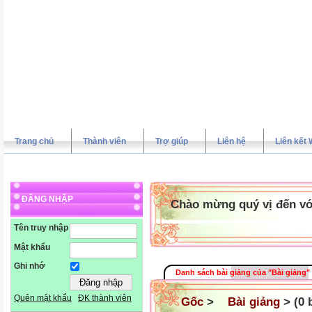
Trang chủ
Thành viên
Trợ giúp
Liên hệ
Liên kết 
ĐĂNG NHẬP
Chào mừng quý vị đến vớ
Tên truy nhập
Mật khẩu
Ghi nhớ
Danh sách bài giảng của "Bài giảng"
Quên mật khẩu
ĐK thành viên
Gốc
>
Bài giảng
> (0 