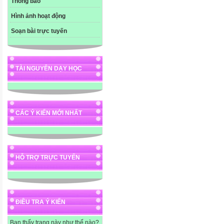
Thông báo
Hình ảnh hoạt động
Soạn bài trực tuyến
TÀI NGUYÊN DẠY HỌC
CÁC Ý KIẾN MỚI NHẤT
HỖ TRỢ TRỰC TUYẾN
ĐIỀU TRA Ý KIẾN
Bạn thấy trang này như thế nào?