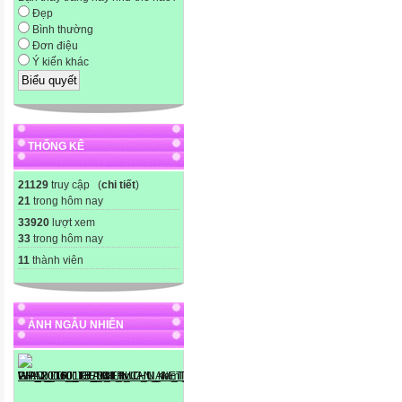
Đẹp
Bình thường
Đơn điệu
Ý kiến khác
THỐNG KÊ
21129
truy cập (
chi tiết
)
21
trong hôm nay
33920
lượt xem
33
trong hôm nay
11
thành viên
ẢNH NGẪU NHIÊN