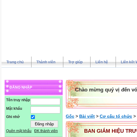
Trang chủ
Thành viên
Trợ giúp
Liên hệ
Liên kết 
ĐĂNG NHẬP
Chào mừng quý vị đến vớ
Tên truy nhập
Mật khẩu
Gốc
>
Bài viết
>
Cơ cấu tổ chức
>
Ghi nhớ
BAN GIÁM HIỆU TRƯ
Quên mật khẩu
ĐK thành viên