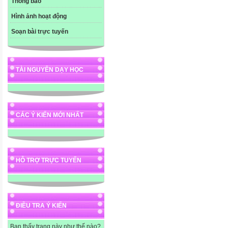
Thông báo
Hình ảnh hoạt động
Soạn bài trực tuyến
TÀI NGUYÊN DẠY HỌC
CÁC Ý KIẾN MỚI NHẤT
HỖ TRỢ TRỰC TUYẾN
ĐIỀU TRA Ý KIẾN
Bạn thấy trang này như thế nào?