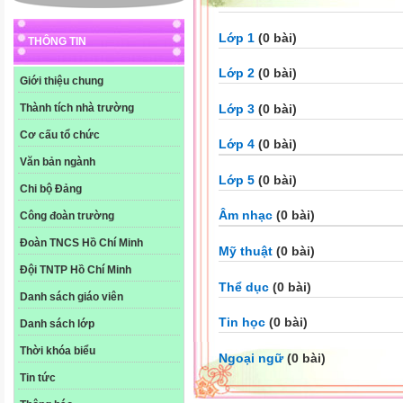
Lớp 1
(0 bài)
THÔNG TIN
Lớp 2
(0 bài)
Giới thiệu chung
Lớp 3
(0 bài)
Thành tích nhà trường
Cơ cấu tổ chức
Lớp 4
(0 bài)
Văn bản ngành
Lớp 5
(0 bài)
Chi bộ Đảng
Âm nhạc
(0 bài)
Công đoàn trường
Đoàn TNCS Hồ Chí Minh
Mỹ thuật
(0 bài)
Đội TNTP Hồ Chí Minh
Thể dục
(0 bài)
Danh sách giáo viên
Tin học
(0 bài)
Danh sách lớp
Thời khóa biểu
Ngoại ngữ
(0 bài)
Tin tức