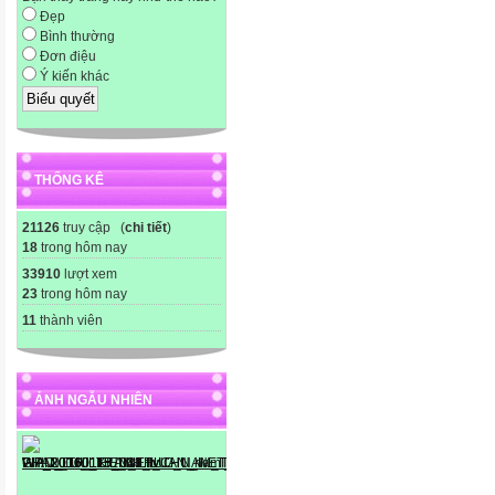
Đẹp
Bình thường
Đơn điệu
Ý kiến khác
THỐNG KÊ
21126
truy cập (
chi tiết
)
18
trong hôm nay
33910
lượt xem
23
trong hôm nay
11
thành viên
ẢNH NGẪU NHIÊN