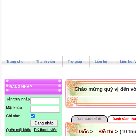
Trang chủ
Thành viên
Trợ giúp
Liên hệ
Liên kết 
ĐĂNG NHẬP
Chào mừng quý vị đến vớ
Tên truy nhập
Mật khẩu
Ghi nhớ
Danh sách đề thi
Danh sách thư
Quên mật khẩu
ĐK thành viên
Gốc
>
Đề thi
> (10 th