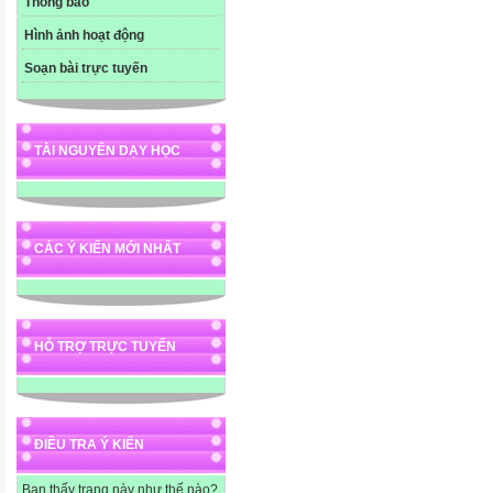
Thông báo
Hình ảnh hoạt động
Soạn bài trực tuyến
TÀI NGUYÊN DẠY HỌC
CÁC Ý KIẾN MỚI NHẤT
HỖ TRỢ TRỰC TUYẾN
ĐIỀU TRA Ý KIẾN
Bạn thấy trang này như thế nào?