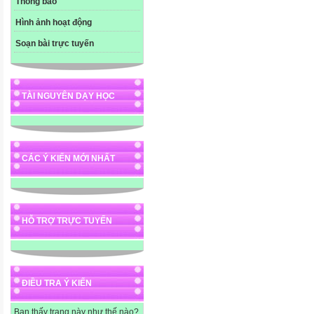
Thông báo
Hình ảnh hoạt động
Soạn bài trực tuyến
TÀI NGUYÊN DẠY HỌC
CÁC Ý KIẾN MỚI NHẤT
HỖ TRỢ TRỰC TUYẾN
ĐIỀU TRA Ý KIẾN
Bạn thấy trang này như thế nào?