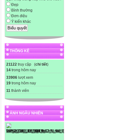
Đẹp
Bình thường
Đơn điệu
Ý kiến khác
THỐNG KÊ
21122
truy cập (
chi tiết
)
14
trong hôm nay
33906
lượt xem
19
trong hôm nay
11
thành viên
ẢNH NGẪU NHIÊN