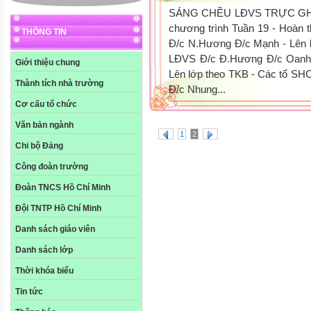
SÁNG CHỀU LĐVS TRỰC GH.VP 
chương trình Tuần 19 - Hoàn 
THÔNG TIN
Đ/c N.Hương Đ/c Mạnh - Lên l
LĐVS Đ/c Đ.Hương Đ/c Oanh 
Giới thiệu chung
Lên lớp theo TKB - Các tổ SHCM
Thành tích nhà trường
Đ/c Nhung...
Cơ cấu tổ chức
Văn bản ngành
1
2
Chi bộ Đảng
Công đoàn trường
Đoàn TNCS Hồ Chí Minh
Đội TNTP Hồ Chí Minh
Danh sách giáo viên
Danh sách lớp
Thời khóa biểu
Tin tức