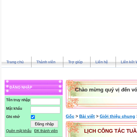
Trang chủ
Thành viên
Trợ giúp
Liên hệ
Liên kết 
ĐĂNG NHẬP
Chào mừng quý vị đến vớ
Tên truy nhập
Mật khẩu
Gốc
>
Bài viết
>
Giới thiệu chung
Ghi nhớ
LỊCH CÔNG TÁC TUẦ
Quên mật khẩu
ĐK thành viên