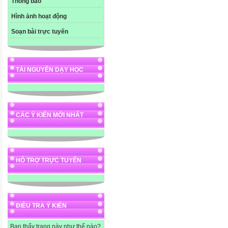
Thông báo
Hình ảnh hoạt động
Soạn bài trực tuyến
TÀI NGUYÊN DẠY HỌC
CÁC Ý KIẾN MỚI NHẤT
HỖ TRỢ TRỰC TUYẾN
ĐIỀU TRA Ý KIẾN
Bạn thấy trang này như thế nào?