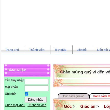
Trang chủ
Thành viên
Trợ giúp
Liên hệ
Liên kết 
ĐĂNG NHẬP
Chào mừng quý vị đến vớ
Tên truy nhập
Mật khẩu
Ghi nhớ
Danh sách giáo án
Danh sách t
Quên mật khẩu
ĐK thành viên
Gốc
>
Giáo án
>
Lớ