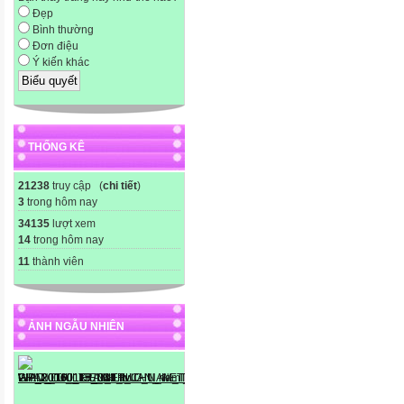
Đẹp
Bình thường
Đơn điệu
Ý kiến khác
THỐNG KÊ
21238
truy cập (
chi tiết
)
3
trong hôm nay
34135
lượt xem
14
trong hôm nay
11
thành viên
ẢNH NGẪU NHIÊN