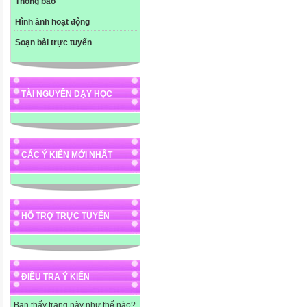
Thông báo
Hình ảnh hoạt động
Soạn bài trực tuyến
TÀI NGUYÊN DẠY HỌC
CÁC Ý KIẾN MỚI NHẤT
HỖ TRỢ TRỰC TUYẾN
ĐIỀU TRA Ý KIẾN
Bạn thấy trang này như thế nào?