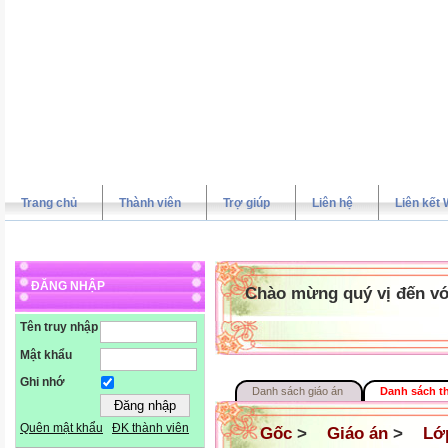
Trang chủ
Thành viên
Trợ giúp
Liên hệ
Liên kết 
ĐĂNG NHẬP
Chào mừng quý vị đến vớ
Tên truy nhập
Mật khẩu
Ghi nhớ
Danh sách giáo án
Danh sách t
Quên mật khẩu
ĐK thành viên
Gốc
>
Giáo án
>
Lớ