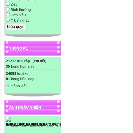
Đẹp
Bình thường
Đơn điệu
Ý kiến khác
THỐNG KÊ
21212
truy cập (
chi tiết
)
35
trong hôm nay
34098
lượt xem
81
trong hôm nay
11
thành viên
ẢNH NGẪU NHIÊN