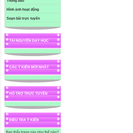
Thông báo
Hình ảnh hoạt động
Soạn bài trực tuyến
TÀI NGUYÊN DẠY HỌC
CÁC Ý KIẾN MỚI NHẤT
HỖ TRỢ TRỰC TUYẾN
ĐIỀU TRA Ý KIẾN
Bạn thấy trang này như thế nào?