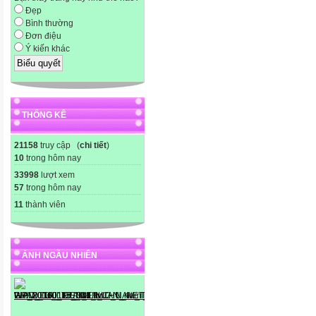
Đẹp
Bình thường
Đơn điệu
Ý kiến khác
THỐNG KÊ
21158
truy cập (
chi tiết
)
10
trong hôm nay
33998
lượt xem
57
trong hôm nay
11
thành viên
ẢNH NGẪU NHIÊN