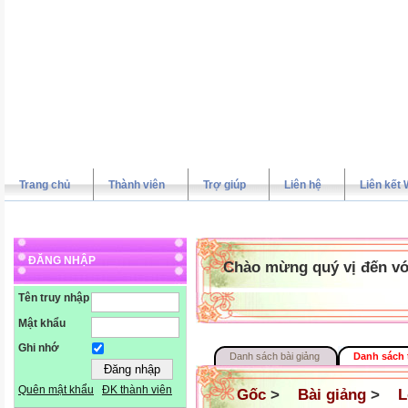
Trang chủ
Thành viên
Trợ giúp
Liên hệ
Liên kết 
ĐĂNG NHẬP
Chào mừng quý vị đến vớ
Tên truy nhập
Mật khẩu
Ghi nhớ
Danh sách bài giảng
Danh sách 
Quên mật khẩu
ĐK thành viên
Gốc
>
Bài giảng
>
L