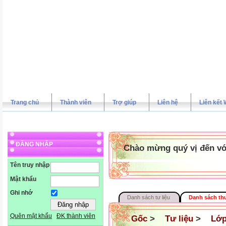
Trang chủ
Thành viên
Trợ giúp
Liên hệ
Liên kết 
ĐĂNG NHẬP
Chào mừng quý vị đến vớ
Tên truy nhập
Mật khẩu
Ghi nhớ
Danh sách tư liệu
Danh sách th
Quên mật khẩu
ĐK thành viên
Gốc
>
Tư liệu
>
Lớp