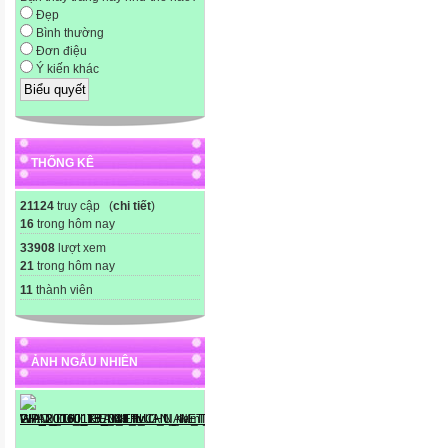
Đẹp
Bình thường
Đơn điệu
Ý kiến khác
THỐNG KÊ
21124
truy cập (
chi tiết
)
16
trong hôm nay
33908
lượt xem
21
trong hôm nay
11
thành viên
ẢNH NGẪU NHIÊN