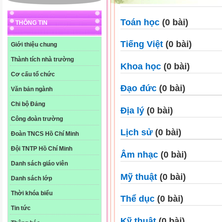
Toán học
(0 bài)
THÔNG TIN
Tiếng Việt
(0 bài)
Giới thiệu chung
Thành tích nhà trường
Khoa học
(0 bài)
Cơ cấu tổ chức
Đạo đức
(0 bài)
Văn bản ngành
Chi bộ Đảng
Địa lý
(0 bài)
Công đoàn trường
Lịch sử
(0 bài)
Đoàn TNCS Hồ Chí Minh
Đội TNTP Hồ Chí Minh
Âm nhạc
(0 bài)
Danh sách giáo viên
Mỹ thuật
(0 bài)
Danh sách lớp
Thời khóa biểu
Thể dục
(0 bài)
Tin tức
Kỹ thuật
(0 bài)