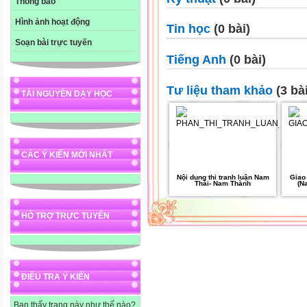
Thông báo
Hình ảnh hoạt động
Tin học
(0 bài)
Soạn bài trực tuyến
Tiếng Anh
(0 bài)
Tư liệu tham khảo
(3 bài
TÀI NGUYÊN DẠY HỌC
CÁC Ý KIẾN MỚI NHẤT
Nội dung thi tranh luận Nam
Giao 
Thái- Nam Thành
(N
HỖ TRỢ TRỰC TUYẾN
ĐIỀU TRA Ý KIẾN
Bạn thấy trang này như thế nào?