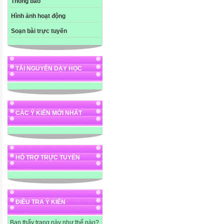
Thông báo
Hình ảnh hoạt động
Soạn bài trực tuyến
TÀI NGUYÊN DẠY HỌC
CÁC Ý KIẾN MỚI NHẤT
HỖ TRỢ TRỰC TUYẾN
ĐIỀU TRA Ý KIẾN
Bạn thấy trang này như thế nào?