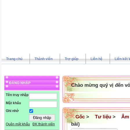
Trang chủ
Thành viên
Trợ giúp
Liên hệ
Liên kết 
ĐĂNG NHẬP
Chào mừng quý vị đến vớ
Tên truy nhập
Mật khẩu
Ghi nhớ
Gốc
>
Tư liệu
>
Âm 
bài)
Quên mật khẩu
ĐK thành viên