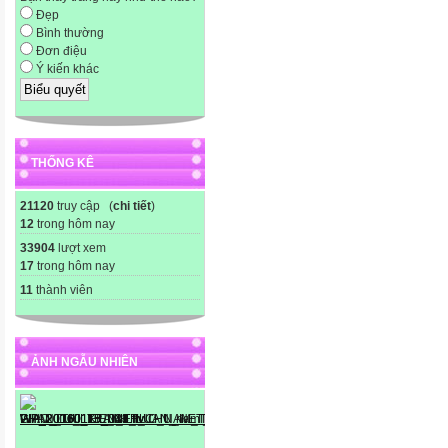
Đẹp
Bình thường
Đơn điệu
Ý kiến khác
THỐNG KÊ
21120
truy cập (
chi tiết
)
12
trong hôm nay
33904
lượt xem
17
trong hôm nay
11
thành viên
ẢNH NGẪU NHIÊN