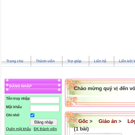
Trang chủ
Thành viên
Trợ giúp
Liên hệ
Liên kết 
ĐĂNG NHẬP
Chào mừng quý vị đến vớ
Tên truy nhập
Mật khẩu
Ghi nhớ
Gốc
>
Giáo án
>
Lớ
(1 bài)
Quên mật khẩu
ĐK thành viên