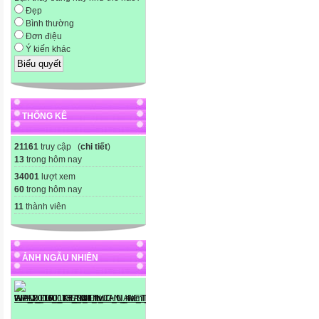
Đẹp
Bình thường
Đơn điệu
Ý kiến khác
THỐNG KÊ
21161
truy cập (
chi tiết
)
13
trong hôm nay
34001
lượt xem
60
trong hôm nay
11
thành viên
ẢNH NGẪU NHIÊN