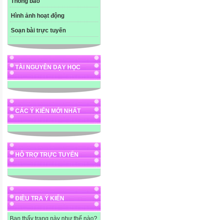
Thông báo
Hình ảnh hoạt động
Soạn bài trực tuyến
TÀI NGUYÊN DẠY HỌC
CÁC Ý KIẾN MỚI NHẤT
HỖ TRỢ TRỰC TUYẾN
ĐIỀU TRA Ý KIẾN
Bạn thấy trang này như thế nào?