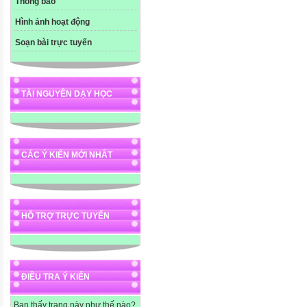
Thông báo
Hình ảnh hoạt động
Soạn bài trực tuyến
TÀI NGUYÊN DẠY HỌC
CÁC Ý KIẾN MỚI NHẤT
HỖ TRỢ TRỰC TUYẾN
ĐIỀU TRA Ý KIẾN
Bạn thấy trang này như thế nào?