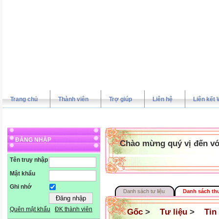
Trang chủ
Thành viên
Trợ giúp
Liên hệ
Liên kết 
ĐĂNG NHẬP
Chào mừng quý vị đến vớ
Tên truy nhập
Mật khẩu
Ghi nhớ
Danh sách tư liệu
Danh sách th
Quên mật khẩu
ĐK thành viên
Gốc
>
Tư liệu
>
Tin