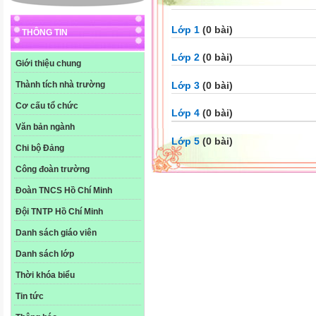
Lớp 1
(0 bài)
THÔNG TIN
Lớp 2
(0 bài)
Giới thiệu chung
Lớp 3
(0 bài)
Thành tích nhà trường
Cơ cấu tổ chức
Lớp 4
(0 bài)
Văn bản ngành
Lớp 5
(0 bài)
Chi bộ Đảng
Công đoàn trường
Đoàn TNCS Hồ Chí Minh
Đội TNTP Hồ Chí Minh
Danh sách giáo viên
Danh sách lớp
Thời khóa biểu
Tin tức