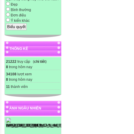
Đẹp
Bình thường
Đơn điệu
Ý kiến khác
THỐNG KÊ
21222
truy cập (
chi tiết
)
8
trong hôm nay
34108
lượt xem
8
trong hôm nay
11
thành viên
ẢNH NGẪU NHIÊN