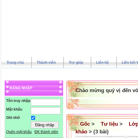
Trang chủ
Thành viên
Trợ giúp
Liên hệ
Liên kết 
ĐĂNG NHẬP
Chào mừng quý vị đến vớ
Tên truy nhập
Mật khẩu
Ghi nhớ
Gốc
>
Tư liệu
>
Lớp
khảo
> (3 bài)
Quên mật khẩu
ĐK thành viên