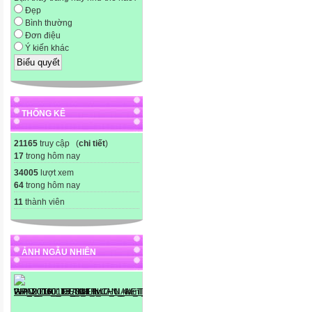
Đẹp
Bình thường
Đơn điệu
Ý kiến khác
THỐNG KÊ
21165
truy cập (
chi tiết
)
17
trong hôm nay
34005
lượt xem
64
trong hôm nay
11
thành viên
ẢNH NGẪU NHIÊN