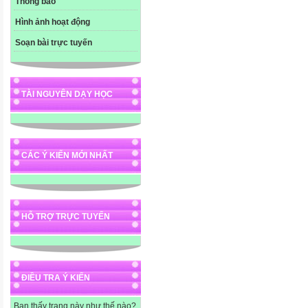
Thông báo
Hình ảnh hoạt động
Soạn bài trực tuyến
TÀI NGUYÊN DẠY HỌC
CÁC Ý KIẾN MỚI NHẤT
HỖ TRỢ TRỰC TUYẾN
ĐIỀU TRA Ý KIẾN
Bạn thấy trang này như thế nào?