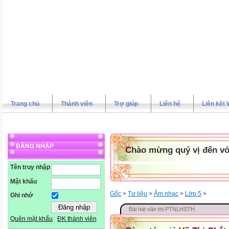
Trang chủ
Thành viên
Trợ giúp
Liên hệ
Liên kết 
ĐĂNG NHẬP
Chào mừng quý vị đến vớ
Tên truy nhập
Mật khẩu
Gốc
>
Tư liệu
>
Âm nhạc
>
Lớp 5
>
Ghi nhớ
Bài hát văn thi PTNLHSTH
Quên mật khẩu
ĐK thành viên