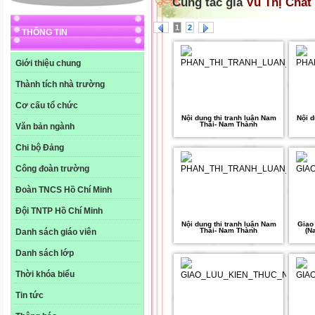
Cùng tác giả
Vũ Thị Chắt
1
2
THÔNG TIN
Giới thiệu chung
Thành tích nhà trường
Cơ cấu tổ chức
Nội dung thi tranh luận Nam
Nội d
Thái- Nam Thành
Văn bản ngành
Chi bộ Đảng
Công đoàn trường
Đoàn TNCS Hồ Chí Minh
Đội TNTP Hồ Chí Minh
Nội dung thi tranh luận Nam
Giao 
Thái- Nam Thành
(N
Danh sách giáo viên
Danh sách lớp
Thời khóa biểu
Tin tức