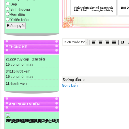
Đẹp
Phần trỉnh bày kế hoạch và
BÀI 
Bình thường
triển khai ... toàn giao thông
Đơn điệu
Ý kiến khác
Kích thước font
THỐNG KÊ
21229
truy cập (
chi tiết
)
15
trong hôm nay
34115
lượt xem
15
trong hôm nay
Đường dẫn
:
p
11
thành viên
Gửi ý kiến
ẢNH NGẪU NHIÊN