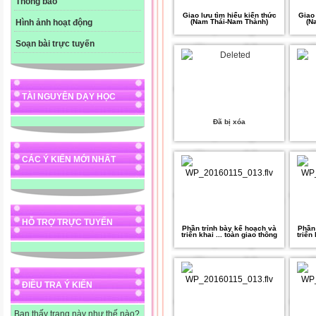
Thông báo
Giao lưu tìm hiểu kiến thức
Giao 
(Nam Thái-Nam Thành)
(N
Hình ảnh hoạt động
Soạn bài trực tuyến
TÀI NGUYÊN DẠY HỌC
Đã bị xóa
CÁC Ý KIẾN MỚI NHẤT
HỖ TRỢ TRỰC TUYẾN
Phần trỉnh bày kế hoạch và
Phần 
triển khai ... toàn giao thông
triển
ĐIỀU TRA Ý KIẾN
Bạn thấy trang này như thế nào?