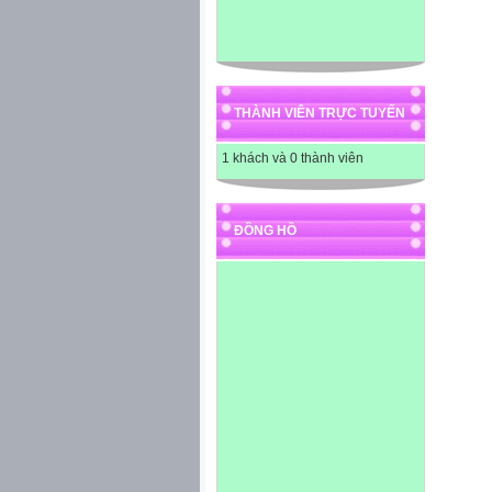
THÀNH VIÊN TRỰC TUYẾN
1 khách và 0 thành viên
ĐỒNG HỒ