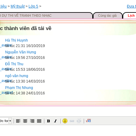
 liệu
>
Mỹ thuật
>
Lớp 5
>
Đưa t
I DỰ THI VẼ TRANH THEO NHẠC
Cùng tác giả
Lịch 
c thành viên đã tải về
Hà Thị Huynh
tải lúc 21:31 16/10/2019
Nguyễn Văn Hưng
tải lúc 19:56 27/10/2016
Đỗ Thị Thu
tải lúc 15:53 18/06/2016
ngô văn hưng
tải lúc 13:30 14/03/2016
Phạm Thị Nhung
tải lúc 14:38 24/01/2016
ớc font