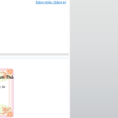
Đăng nhập / Đăng ký
am Thái
 tài