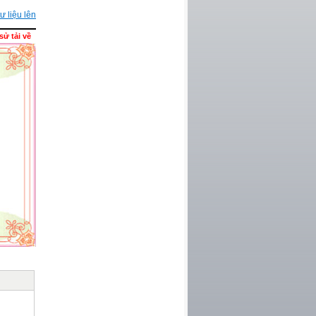
ư liệu lên
sử tải về