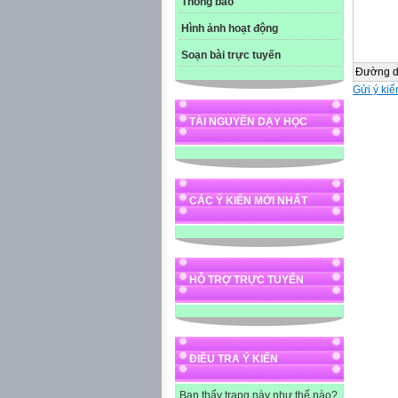
Thông báo
Hình ảnh hoạt động
Soạn bài trực tuyến
Đường 
Gửi ý kiế
TÀI NGUYÊN DẠY HỌC
CÁC Ý KIẾN MỚI NHẤT
HỖ TRỢ TRỰC TUYẾN
ĐIỀU TRA Ý KIẾN
Bạn thấy trang này như thế nào?