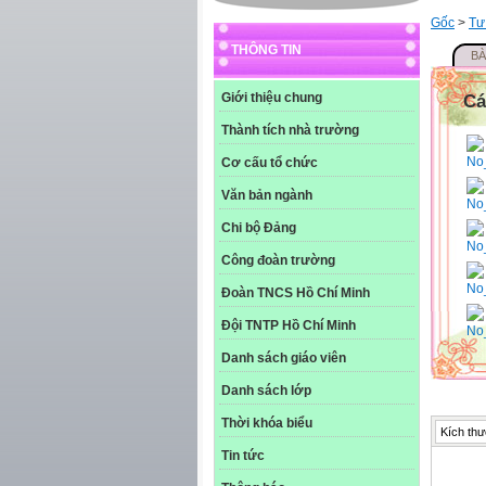
Gốc
>
Tư
THÔNG TIN
BÀ
Giới thiệu chung
Cá
Thành tích nhà trường
Cơ cấu tổ chức
Văn bản ngành
Chi bộ Đảng
Công đoàn trường
Đoàn TNCS Hồ Chí Minh
Đội TNTP Hồ Chí Minh
Danh sách giáo viên
Danh sách lớp
Thời khóa biểu
Kích thư
Tin tức