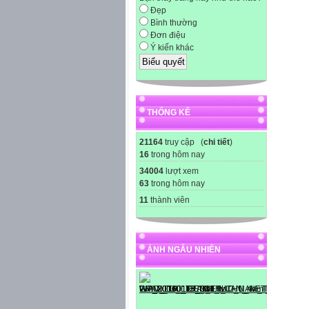
Đẹp
Bình thường
Đơn điệu
Ý kiến khác
THỐNG KÊ
21164
truy cập (
chi tiết
)
16
trong hôm nay
34004
lượt xem
63
trong hôm nay
11
thành viên
ẢNH NGẪU NHIÊN