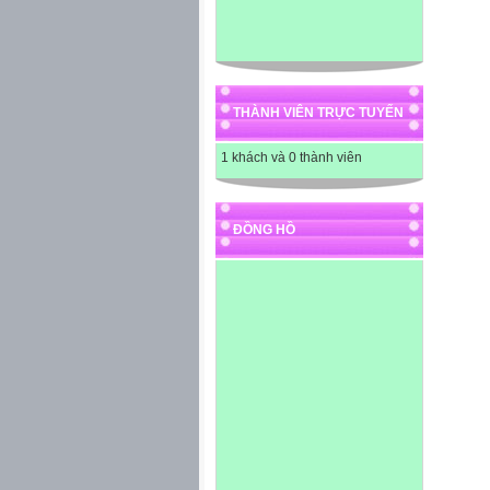
THÀNH VIÊN TRỰC TUYẾN
1 khách và 0 thành viên
ĐỒNG HỒ