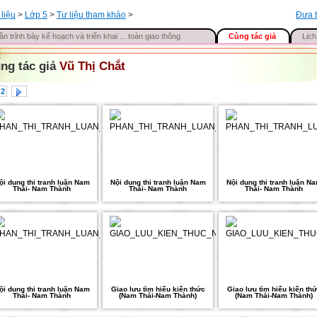
 liệu
>
Lớp 5
>
Tư liệu tham khảo
>
Đưa t
ần trỉnh bày kế hoạch và triển khai ... toàn giao thông
Cùng tác giả
Lịch
ng tác giả
Vũ Thị Chắt
2
ội dung thi tranh luận Nam
Nội dung thi tranh luận Nam
Nội dung thi tranh luận N
Thái- Nam Thành
Thái- Nam Thành
Thái- Nam Thành
ội dung thi tranh luận Nam
Giao lưu tìm hiểu kiến thức
Giao lưu tìm hiểu kiến th
Thái- Nam Thành
(Nam Thái-Nam Thành)
(Nam Thái-Nam Thành)