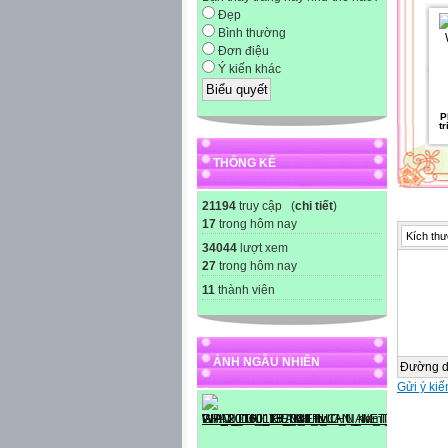
Đẹp
Bình thường
Đơn điệu
Ý kiến khác
P
t
THỐNG KÊ
21194
truy cập (
chi tiết
)
17
trong hôm nay
Kích thư
34044
lượt xem
27
trong hôm nay
11
thành viên
ẢNH NGẪU NHIÊN
Đường 
Gửi ý kiế