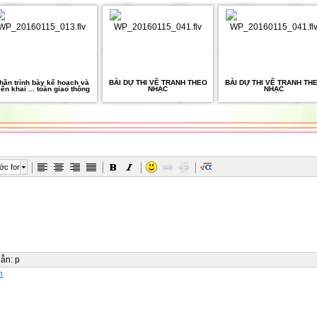
hần trỉnh bày kế hoạch và
BÀI DỰ THI VẼ TRANH THEO
BÀI DỰ THI VẼ TRANH TH
riển khai ... toàn giao thông
NHẠC
NHẠC
ớc font
dẫn
:
p
n