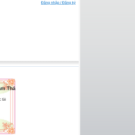
Đăng nhập / Đăng ký
am Thái
 tài