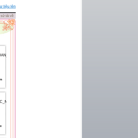
ư liệu lên
 sử tải về
am
ức