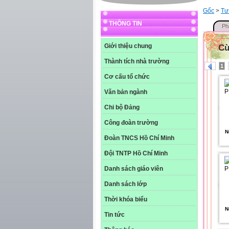
Gốc
>
Tư
THÔNG TIN
Ph
Giới thiệu chung
Cù
Thành tích nhà trường
1
Cơ cấu tổ chức
Văn bản ngành
Chi bộ Đảng
Công đoàn trường
N
Đoàn TNCS Hồ Chí Minh
Đội TNTP Hồ Chí Minh
Danh sách giáo viên
Danh sách lớp
Thời khóa biểu
N
Tin tức