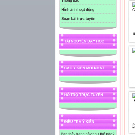
Thông báo
Hình ảnh hoạt động
Soạn bài trực tuyến
G
TÀI NGUYÊN DẠY HỌC
CÁC Ý KIẾN MỚI NHẤT
HỖ TRỢ TRỰC TUYẾN
ĐIỀU TRA Ý KIẾN
P
t
Bạn thấy trang này như thế nào?