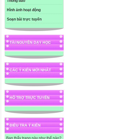
Thông báo
Hình ảnh hoạt động
Soạn bài trực tuyến
TÀI NGUYÊN DẠY HỌC
CÁC Ý KIẾN MỚI NHẤT
HỖ TRỢ TRỰC TUYẾN
ĐIỀU TRA Ý KIẾN
Bạn thấy trang này như thế nào?