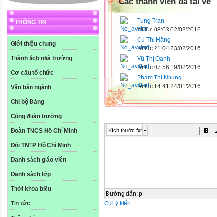
Các thành viên đã tải về
Tung Tran
THÔNG TIN
tải lúc 08:03 02/03/2016
Cù Thị Hằng
Giới thiệu chung
tải lúc 21:04 23/02/2016
Thành tích nhà trường
Vũ Thị Oanh
tải lúc 07:56 19/02/2016
Cơ cấu tổ chức
Phạm Thị Nhung
tải lúc 14:41 24/01/2016
Văn bản ngành
Chi bộ Đảng
Công đoàn trường
Kích thước font
Đoàn TNCS Hồ Chí Minh
Đội TNTP Hồ Chí Minh
Danh sách giáo viên
Danh sách lớp
Thời khóa biểu
Đường dẫn
:
p
Gửi ý kiến
Tin tức