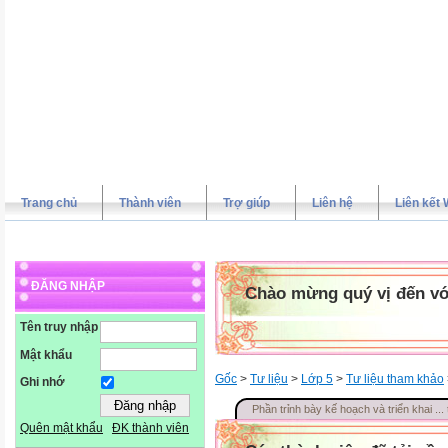
Trang chủ
Thành viên
Trợ giúp
Liên hệ
Liên kết 
ĐĂNG NHẬP
Chào mừng quý vị đến vớ
Tên truy nhập
Mật khẩu
Gốc
>
Tư liệu
>
Lớp 5
>
Tư liệu tham khảo
Ghi nhớ
Phần trỉnh bày kế hoạch và triển khai ...
Quên mật khẩu
ĐK thành viên