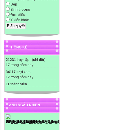
Đẹp
Bình thường
Đơn điệu
Ý kiến khác
THỐNG KÊ
21231
truy cập (
chi tiết
)
17
trong hôm nay
34117
lượt xem
17
trong hôm nay
11
thành viên
ẢNH NGẪU NHIÊN