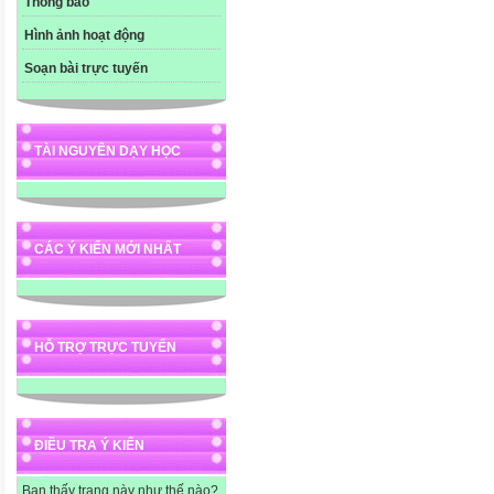
Thông báo
Hình ảnh hoạt động
Soạn bài trực tuyến
TÀI NGUYÊN DẠY HỌC
CÁC Ý KIẾN MỚI NHẤT
HỖ TRỢ TRỰC TUYẾN
ĐIỀU TRA Ý KIẾN
Bạn thấy trang này như thế nào?