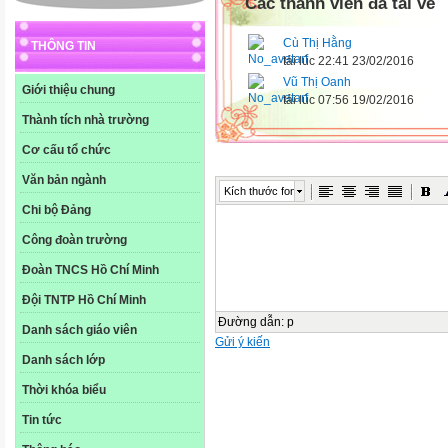
Các thành viên đã tải về
Cù Thị Hằng
THÔNG TIN
tải lúc 22:41 23/02/2016
Vũ Thị Oanh
Giới thiệu chung
tải lúc 07:56 19/02/2016
Thành tích nhà trường
Cơ cấu tổ chức
Văn bản ngành
Kích thước font
Chi bộ Đảng
Công đoàn trường
Đoàn TNCS Hồ Chí Minh
Đội TNTP Hồ Chí Minh
Đường dẫn
:
p
Danh sách giáo viên
Gửi ý kiến
Danh sách lớp
Thời khóa biểu
Tin tức