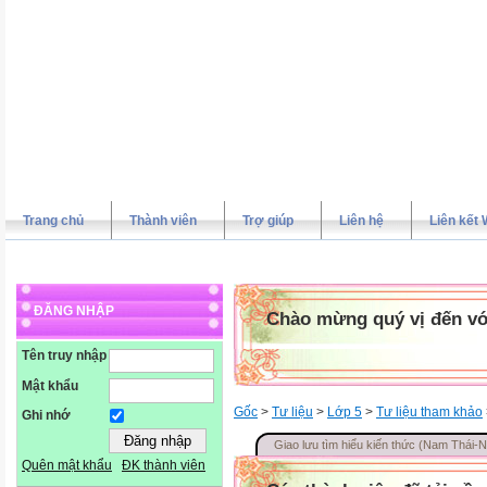
Trang chủ
Thành viên
Trợ giúp
Liên hệ
Liên kết 
ĐĂNG NHẬP
Chào mừng quý vị đến vớ
Tên truy nhập
Mật khẩu
Gốc
>
Tư liệu
>
Lớp 5
>
Tư liệu tham khảo
Ghi nhớ
Giao lưu tìm hiểu kiến thức (Nam Thái
Quên mật khẩu
ĐK thành viên