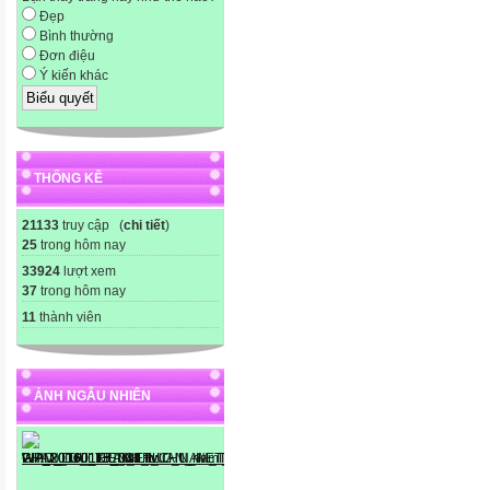
Đẹp
Bình thường
Đơn điệu
Ý kiến khác
THỐNG KÊ
21133
truy cập (
chi tiết
)
25
trong hôm nay
33924
lượt xem
37
trong hôm nay
11
thành viên
ẢNH NGẪU NHIÊN