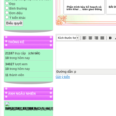
Đẹp
Phần trỉnh bày kế hoạch và
BÀI 
Bình thường
triển khai ... toàn giao thông
Đơn điệu
Ý kiến khác
Kích thước font
THỐNG KÊ
21187
truy cập (
chi tiết
)
10
trong hôm nay
34027
lượt xem
10
trong hôm nay
Đường dẫn
:
p
11
thành viên
Gửi ý kiến
ẢNH NGẪU NHIÊN