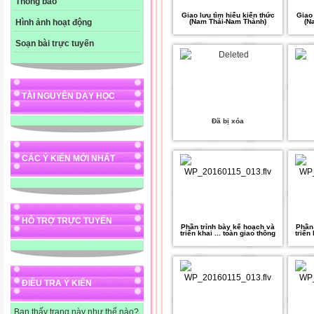
Thông báo
Giao lưu tìm hiểu kiến thức
Giao 
(Nam Thái-Nam Thành)
(N
Hình ảnh hoạt động
Soạn bài trực tuyến
TÀI NGUYÊN DẠY HỌC
Đã bị xóa
CÁC Ý KIẾN MỚI NHẤT
HỖ TRỢ TRỰC TUYẾN
Phần trỉnh bày kế hoạch và
Phần 
triển khai ... toàn giao thông
triển
ĐIỀU TRA Ý KIẾN
Bạn thấy trang này như thế nào?