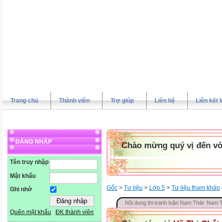
Trang chủ
Thành viên
Trợ giúp
Liên hệ
Liên kết 
ĐĂNG NHẬP
Chào mừng quý vị đến vớ
Tên truy nhập
Mật khẩu
Gốc
>
Tư liệu
>
Lớp 5
>
Tư liệu tham khảo
Ghi nhớ
Nội dung thi tranh luận Nam Thái- Nam
Quên mật khẩu
ĐK thành viên