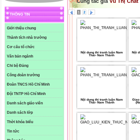
Cùng tác giả
Vũ Thị Chắt
1
2
THÔNG TIN
Giới thiệu chung
Thành tích nhà trường
Cơ cấu tổ chức
Nội dung thi tranh luận Nam
Nội d
Thái- Nam Thành
Văn bản ngành
Chi bộ Đảng
Công đoàn trường
Đoàn TNCS Hồ Chí Minh
Đội TNTP Hồ Chí Minh
Nội dung thi tranh luận Nam
Giao 
Thái- Nam Thành
(N
Danh sách giáo viên
Danh sách lớp
Thời khóa biểu
Tin tức