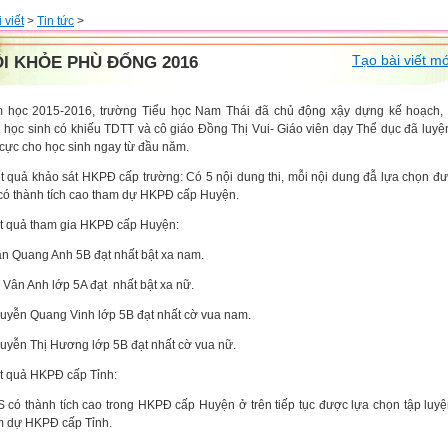
 viết
>
Tin tức
>
Tạo bài viết mớ
I KHỎE PHÙ ĐỔNG 2016
 học 2015-2016, trường Tiểu học Nam Thái đã chủ động xậy dựng kế hoạch, 
 học sinh có khiếu TDTT và cô giáo Đồng Thị Vui- Giáo viên dạy Thể dục đã luyệ
 cực cho học sinh ngay từ đầu năm.
ết quả khảo sát HKPĐ cấp trường: Có 5 nội dung thi, mỗi nội dung đẫ lựa chọn đ
có thành tích cao tham dự HKPĐ cấp Huyện.
ết quả tham gia HKPĐ cấp Huyện:
ần Quang Anh 5B đạt nhất bật xa nam.
 Vân Anh lớp 5A đạt nhất bật xa nữ.
guyễn Quang Vinh lớp 5B đạt nhất cờ vua nam.
guyễn Thị Hương lớp 5B đạt nhất cờ vua nữ.
ết quả HKPĐ cấp Tỉnh:
S có thành tích cao trong HKPĐ cấp Huyện ở trên tiếp tục được lựa chọn tập luy
m dự HKPĐ cấp Tỉnh.