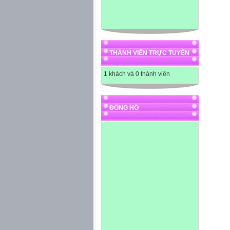
THÀNH VIÊN TRỰC TUYẾN
1 khách và 0 thành viên
ĐỒNG HỒ