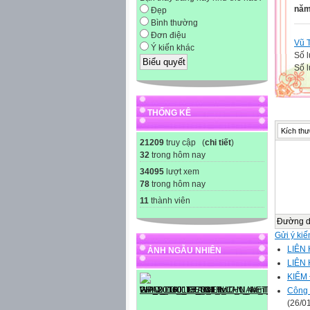
năm
Đẹp
Bình thường
Đơn điệu
Vũ 
Ý kiến khác
Số l
Số l
THỐNG KÊ
Kích thư
21209
truy cập (
chi tiết
)
32
trong hôm nay
34095
lượt xem
78
trong hôm nay
11
thành viên
Đường 
Gửi ý kiế
LIÊN
ẢNH NGẪU NHIÊN
LIÊN
KIỂM
Công 
(26/0