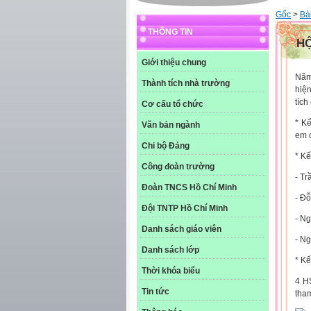
Gốc
>
Bài
THÔNG TIN
HỘ
Giới thiệu chung
Năm
Thành tích nhà trường
hiện
tích
Cơ cấu tổ chức
* K
Văn bản ngành
em 
Chi bộ Đảng
* K
Công đoàn trường
- Tr
Đoàn TNCS Hồ Chí Minh
- Đỗ
Đội TNTP Hồ Chí Minh
- N
Danh sách giáo viên
- N
Danh sách lớp
* K
Thời khóa biểu
4 H
Tin tức
tha