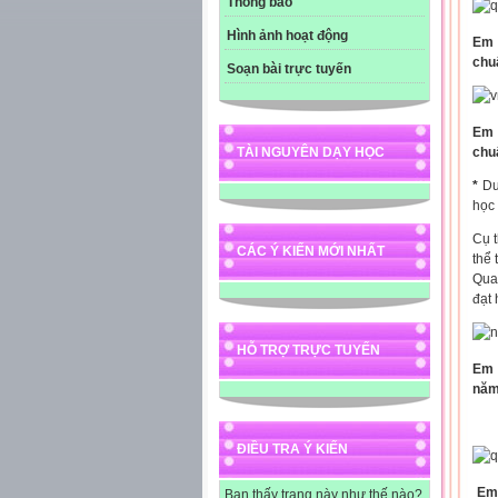
Thông báo
Hình ảnh hoạt động
Em 
chu
Soạn bài trực tuyến
Em 
chu
TÀI NGUYÊN DẠY HỌC
*
Dướ
học 
Cụ 
CÁC Ý KIẾN MỚI NHẤT
thể
Qua
đạt
HỖ TRỢ TRỰC TUYẾN
Em 
năm
ĐIỀU TRA Ý KIẾN
Em
Bạn thấy trang này như thế nào?