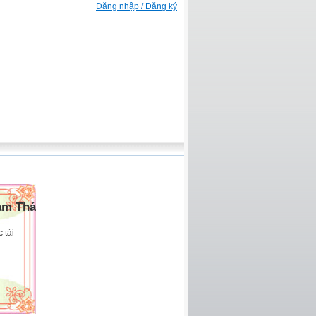
Đăng nhập / Đăng ký
am Thái
 tài