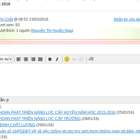
 2016
Thị Chắt
@ 08:52 23/03/2016
Nhắn tin cho tá
ượt xem: 93
ượt thích: 1 người (
Nguyễn Thị Huyền Nga
)
ớc font
dẫn
:
p
n
 HOAN PHÁT TRIỂN NĂNG LỰC CẤP HUYỆN NĂM HỌC 2015-2016
(25/02/16)
 HOAN PHÁT TRIỂN NĂNG LỰC CẤP TRƯỜNG
(29/01/16)
 ĐỊNH CHẤT LƯỢNG
(29/01/16)
văn số 16/PGDĐT-VP về việc chống rét cho học sinh trong những ngày rét đậm, rét
1/16)