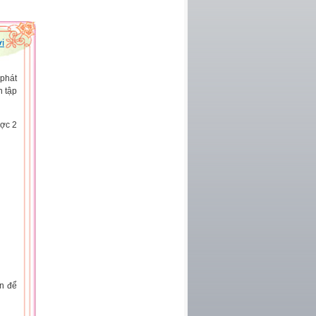
i
phát
n tập
ược 2
ện để