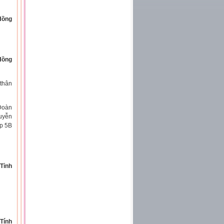
Hồng
Hồng
 thân
 Đoàn
uyễn
p 5B
Tỉnh
Tính