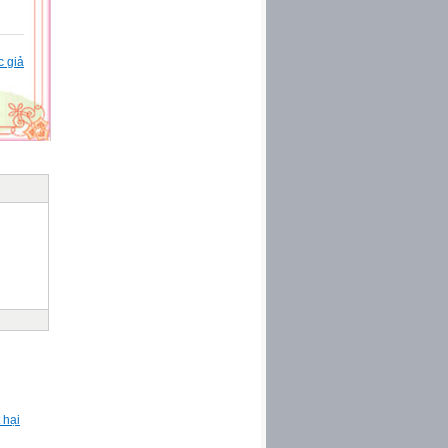
c giả
 hại