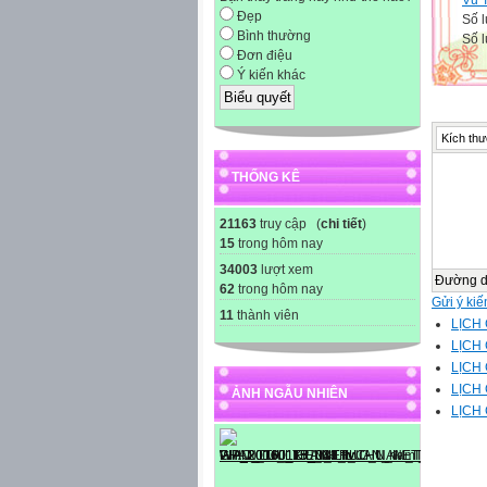
Đẹp
Số l
Bình thường
Số l
Đơn điệu
Ý kiến khác
Kích thư
THỐNG KÊ
21163
truy cập (
chi tiết
)
15
trong hôm nay
34003
lượt xem
Đường 
62
trong hôm nay
Gửi ý kiế
11
thành viên
LỊCH 
LỊCH 
LỊCH 
LỊCH 
ẢNH NGẪU NHIÊN
LỊCH 