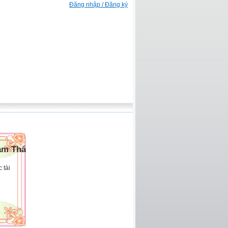
Đăng nhập / Đăng ký
am Thái
 tài