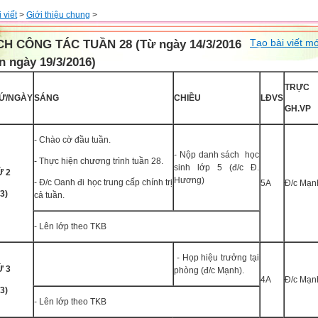
 viết
>
Giới thiệu chung
>
Tạo bài viết mớ
CH CÔNG TÁC TUẦN 28 (Từ ngày 14/3/2016
n ngày 19/3/2016)
TRỰC
Ứ/NGÀY
SÁNG
CHIỀU
LĐVS
GH.VP
- Chào cờ đầu tuần.
- Nộp danh sách học
- Thực hiện chương trình tuần 28.
sinh lớp 5 (đ/c Đ.
́ 2
Hương)
- Đ/c Oanh đi học trung cấp chính trị
5A
Đ/c Mạn
/3)
cả tuần.
- Lên lớp theo TKB
- Họp hiệu trưởng tại
́ 3
phòng (đ/c Mạnh).
4A
Đ/c Mạn
/3)
- Lên lớp theo TKB