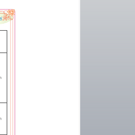
i
h
h