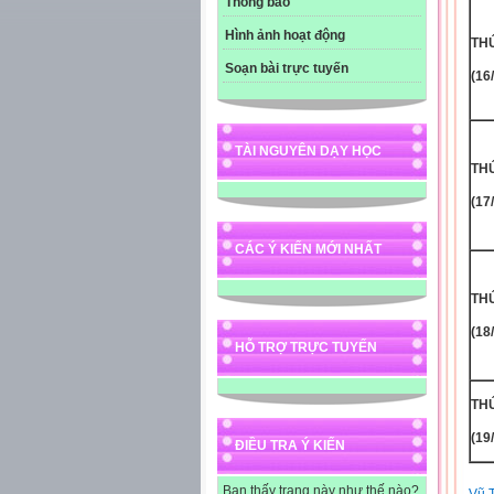
Thông báo
Hình ảnh hoạt động
THƯ
Soạn bài trực tuyến
(16
TÀI NGUYÊN DẠY HỌC
THƯ
(17
CÁC Ý KIẾN MỚI NHẤT
THƯ
(18
HỖ TRỢ TRỰC TUYẾN
THƯ
(19
ĐIỀU TRA Ý KIẾN
Bạn thấy trang này như thế nào?
Vũ 