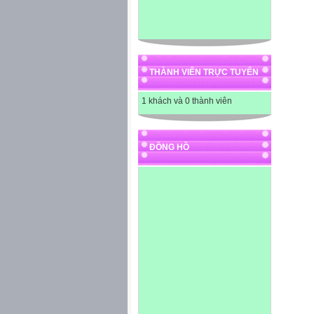
THÀNH VIÊN TRỰC TUYẾN
1 khách và 0 thành viên
ĐỒNG HỒ