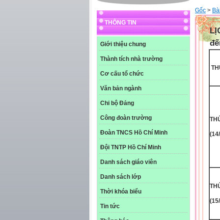
Gốc
>
Bài
THÔNG TIN
LỊ
đế
Giới thiệu chung
Thành tích nhà trường
TH
Cơ cấu tổ chức
Văn bản ngành
Chi bộ Đảng
Công đoàn trường
THƯ
Đoàn TNCS Hồ Chí Minh
(14
Đội TNTP Hồ Chí Minh
Danh sách giáo viên
Danh sách lớp
THƯ
Thời khóa biểu
(15
Tin tức