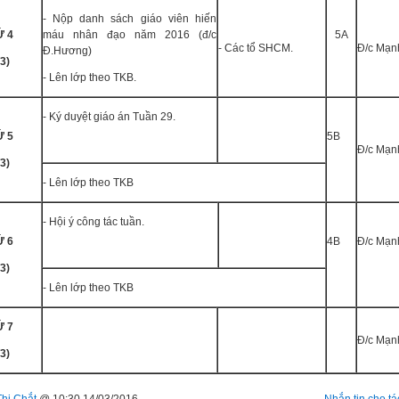
- Nộp danh sách giáo viên hiến
́ 4
máu nhân đạo năm 2016 (đ/c
5A
- Các tổ SHCM.
Đ/c Mạn
Đ.Hương)
/3)
- Lên lớp theo TKB.
- Ký duyệt giáo án Tuần 29.
́ 5
5B
Đ/c Mạn
/3)
- Lên lớp theo TKB
- Hội ý công tác tuần.
́ 6
4B
Đ/c Mạn
/3)
- Lên lớp theo TKB
́ 7
Đ/c Mạn
/3)
Thị Chắt
@ 10:30 14/03/2016
Nhắn tin cho tá