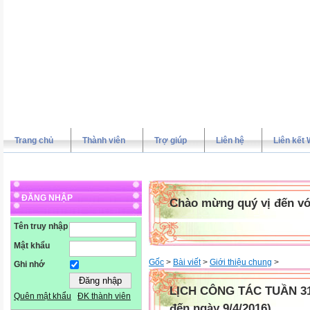
Trang chủ
Thành viên
Trợ giúp
Liên hệ
Liên kết 
ĐĂNG NHẬP
Chào mừng quý vị đến vớ
Tên truy nhập
Mật khẩu
Gốc
>
Bài viết
>
Giới thiệu chung
>
Ghi nhớ
LỊCH CÔNG TÁC TUẦN 31 
Quên mật khẩu
ĐK thành viên
đến ngày 9/4/2016)