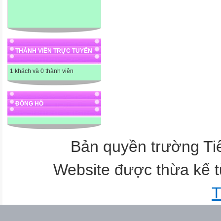
THÀNH VIÊN TRỰC TUYẾN
1 khách và 0 thành viên
ĐỒNG HỒ
Bản quyền trường T
Website được thừa kế 
T