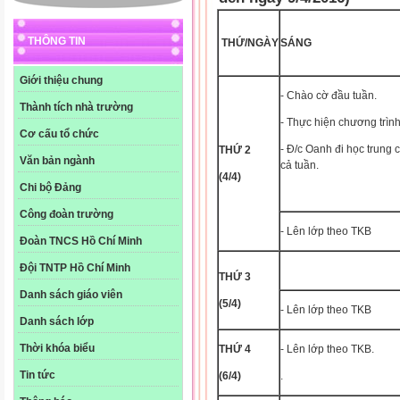
THÔNG TIN
THỨ/NGÀY
SÁNG
Giới thiệu chung
- Chào cờ đầu tuần.
Thành tích nhà trường
- Thực hiện chương trình
Cơ cấu tổ chức
- Đ/c Oanh đi học trung c
THỨ 2
Văn bản ngành
cả tuần.
(4/4)
Chi bộ Đảng
Công đoàn trường
- Lên lớp theo TKB
Đoàn TNCS Hồ Chí Minh
Đội TNTP Hồ Chí Minh
THỨ 3
Danh sách giáo viên
(5/4)
- Lên lớp theo TKB
Danh sách lớp
Thời khóa biểu
THỨ 4
- Lên lớp theo TKB.
Tin tức
(6/4)
.