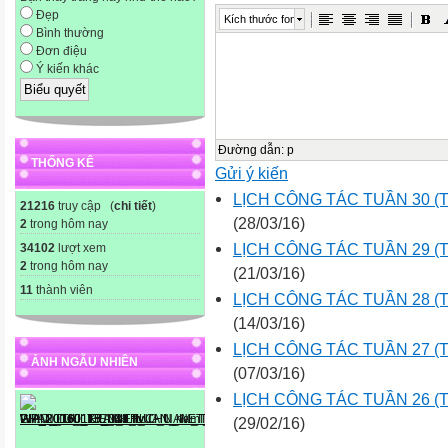
Đẹp
Kích thước font
Bình thường
Đơn điệu
Ý kiến khác
Đường dẫn
:
p
THỐNG KÊ
Gửi ý kiến
LỊCH CÔNG TÁC TUẦN 30 (Từ 
21216
truy cập (
chi tiết
)
(28/03/16)
2
trong hôm nay
LỊCH CÔNG TÁC TUẦN 29 (Từ 
34102
lượt xem
2
trong hôm nay
(21/03/16)
11
thành viên
LỊCH CÔNG TÁC TUẦN 28 (Từ 
(14/03/16)
LỊCH CÔNG TÁC TUẦN 27 (Từ 
ẢNH NGẪU NHIÊN
(07/03/16)
LỊCH CÔNG TÁC TUẦN 26 (Từ 
(29/02/16)