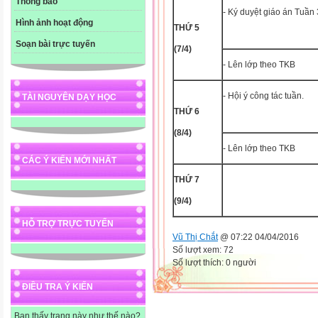
Thông báo
- Ký duyệt giáo án Tuần
Hình ảnh hoạt động
THỨ 5
Soạn bài trực tuyến
(7/4)
- Lên lớp theo TKB
- Hội ý công tác tuần.
TÀI NGUYÊN DẠY HỌC
THỨ 6
(8/4)
- Lên lớp theo TKB
CÁC Ý KIẾN MỚI NHẤT
THỨ 7
(9/4)
HỖ TRỢ TRỰC TUYẾN
Vũ Thị Chắt
@ 07:22 04/04/2016
Số lượt xem: 72
Số lượt thích: 0 người
ĐIỀU TRA Ý KIẾN
Bạn thấy trang này như thế nào?