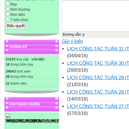
Đẹp
Bình thường
Đơn điệu
Ý kiến khác
Đường dẫn
:
p
Gửi ý kiến
THỐNG KÊ
LỊCH CÔNG TÁC TUẦN 31 (Từ 
(04/04/16)
21193
truy cập (
chi tiết
)
LỊCH CÔNG TÁC TUẦN 30 (Từ 
16
trong hôm nay
(28/03/16)
34043
lượt xem
26
trong hôm nay
LỊCH CÔNG TÁC TUẦN 29 (Từ 
11
thành viên
(21/03/16)
LỊCH CÔNG TÁC TUẦN 28 (Từ 
(14/03/16)
ẢNH NGẪU NHIÊN
LỊCH CÔNG TÁC TUẦN 27 (Từ 
(07/03/16)