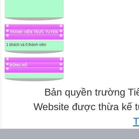
THÀNH VIÊN TRỰC TUYẾN
1 khách và 0 thành viên
ĐỒNG HỒ
Bản quyền trường T
Website được thừa kế 
T