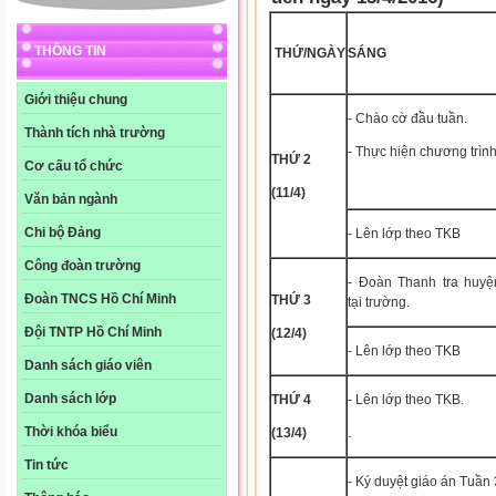
THÔNG TIN
THỨ/NGÀY
SÁNG
Giới thiệu chung
- Chào cờ đầu tuần.
Thành tích nhà trường
- Thực hiện chương trình
THỨ 2
Cơ cấu tổ chức
(11/4)
Văn bản ngành
Chi bộ Đảng
- Lên lớp theo TKB
Công đoàn trường
- Đoàn Thanh tra huyệ
Đoàn TNCS Hồ Chí Minh
THỨ 3
tại trường.
Đội TNTP Hồ Chí Minh
(12/4)
- Lên lớp theo TKB
Danh sách giáo viên
Danh sách lớp
THỨ 4
- Lên lớp theo TKB.
Thời khóa biểu
(13/4)
.
Tin tức
- Ký duyệt giáo án Tuần