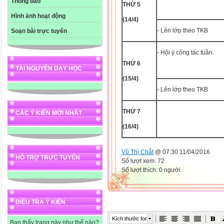
Thông báo
THỨ 5
Hình ảnh hoạt động
(14/4)
- Lên lớp theo TKB
Soạn bài trực tuyến
- Hội ý công tác tuần.
THỨ 6
TÀI NGUYÊN DẠY HỌC
(15/4)
- Lên lớp theo TKB
THỨ 7
CÁC Ý KIẾN MỚI NHẤT
(16/4)
Vũ Thị Chắt
@ 07:30 11/04/2016
HỖ TRỢ TRỰC TUYẾN
Số lượt xem: 72
Số lượt thích: 0 người
ĐIỀU TRA Ý KIẾN
Kích thước font
Bạn thấy trang này như thế nào?