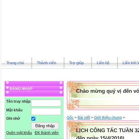
Trang chủ
Thành viên
Trợ giúp
Liên hệ
Liên kết 
ĐĂNG NHẬP
Chào mừng quý vị đến vớ
Tên truy nhập
Mật khẩu
Gốc
>
Bài viết
>
Giới thiệu chung
>
Ghi nhớ
LỊCH CÔNG TÁC TUẦN 32 
Quên mật khẩu
ĐK thành viên
đến ngày 15/4/2016)