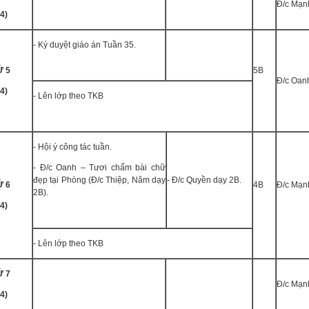
Đ/c Mạn
/4)
- Ký duyệt giáo án Tuần 35.
́ 5
5B
Đ/c Oan
/4)
- Lên lớp theo TKB
- Hội ý công tác tuần.
- Đ/c Oanh – Tươi chấm bài chữ
đẹp tại Phòng (Đ/c Thiệp, Năm dạy
- Đ/c Quyền dạy 2B.
́ 6
4B
Đ/c Mạn
2B).
/4)
- Lên lớp theo TKB
́ 7
Đ/c Mạn
/4)