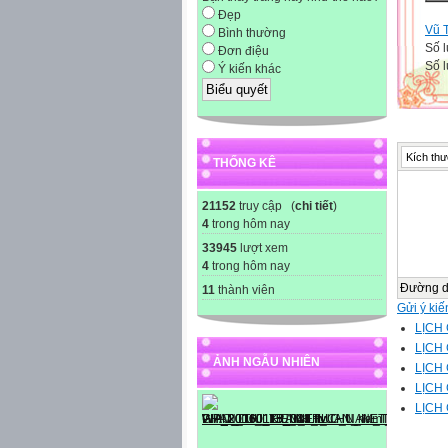
Đẹp
Vũ 
Bình thường
Số l
Đơn điệu
Số l
Ý kiến khác
Kích thư
THỐNG KÊ
21152
truy cập (
chi tiết
)
4
trong hôm nay
33945
lượt xem
4
trong hôm nay
Đường 
11
thành viên
Gửi ý kiế
LỊCH 
LỊCH 
ẢNH NGẪU NHIÊN
LỊCH 
LỊCH 
LỊCH 