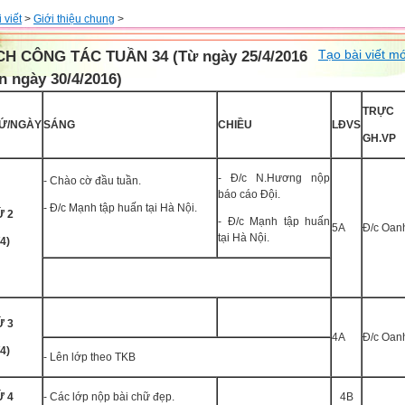
 viết
>
Giới thiệu chung
>
Tạo bài viết mớ
CH CÔNG TÁC TUẦN 34 (Từ ngày 25/4/2016
n ngày 30/4/2016)
TRỰC
Ứ/NGÀY
SÁNG
CHIỀU
LĐVS
GH.VP
- Đ/c N.Hương nộp
- Chào cờ đầu tuần.
báo cáo Đội.
- Đ/c Mạnh tập huấn tại Hà Nội.
́ 2
- Đ/c Mạnh tập huấn
5A
Đ/c Oan
tại Hà Nội.
/4)
́ 3
4A
Đ/c Oan
/4)
- Lên lớp theo TKB
́ 4
- Các lớp nộp bài chữ đẹp.
4B