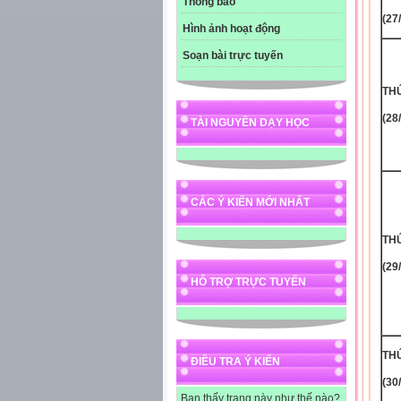
Thông báo
(27
Hình ảnh hoạt động
Soạn bài trực tuyến
THƯ
(28
TÀI NGUYÊN DẠY HỌC
CÁC Ý KIẾN MỚI NHẤT
THƯ
(29
HỖ TRỢ TRỰC TUYẾN
THƯ
ĐIỀU TRA Ý KIẾN
(30
Bạn thấy trang này như thế nào?