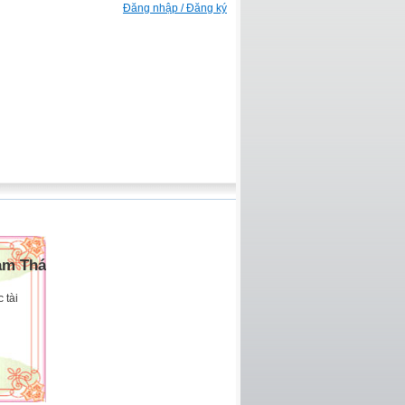
Đăng nhập / Đăng ký
am Thái
 tài