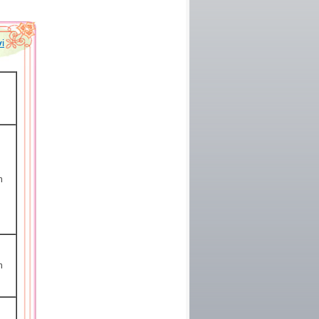
i
h
h