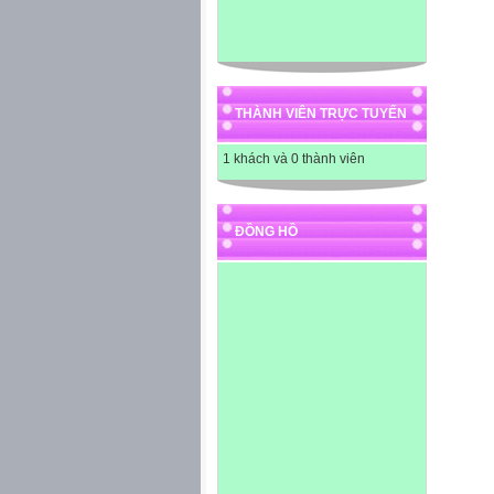
THÀNH VIÊN TRỰC TUYẾN
1 khách và 0 thành viên
ĐỒNG HỒ