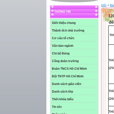
Gốc
>
Bài
THÔNG TIN
LỊ
đế
Giới thiệu chung
Thành tích nhà trường
TH
Cơ cấu tổ chức
Văn bản ngành
Chi bộ Đảng
THƯ
Công đoàn trường
(25
Đoàn TNCS Hồ Chí Minh
Đội TNTP Hồ Chí Minh
Danh sách giáo viên
THƯ
Danh sách lớp
(26
Thời khóa biểu
Tin tức
THƯ