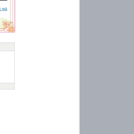
c giả