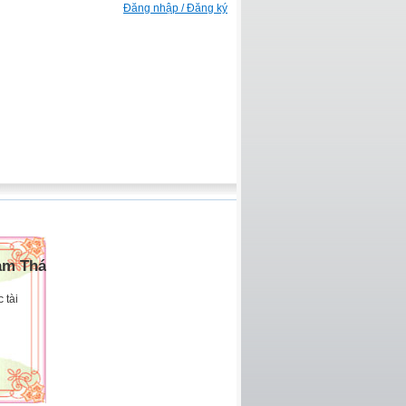
Đăng nhập / Đăng ký
am Thái
 tài