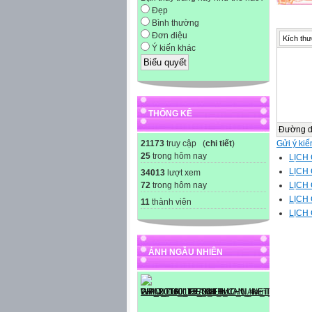
Đẹp
Bình thường
Đơn điệu
Kích thư
Ý kiến khác
THỐNG KÊ
Đường 
21173
truy cập (
chi tiết
)
Gửi ý kiế
25
trong hôm nay
LỊCH 
LỊCH 
34013
lượt xem
72
trong hôm nay
LỊCH 
LỊCH 
11
thành viên
LỊCH 
ẢNH NGẪU NHIÊN