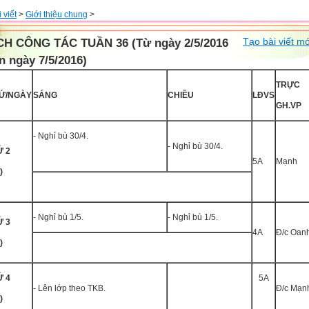
 viết
>
Giới thiệu chung
>
Tạo bài viết mớ
CH CÔNG TÁC TUẦN 36 (Từ ngày 2/5/2016
n ngày 7/5/2016)
TRỰC
Ứ/NGÀY
SÁNG
CHIỀU
LĐVS
GH.VP
- Nghỉ bù 30/4.
- Nghỉ bù 30/4.
́ 2
5A
Mạnh
)
- Nghỉ bù 1/5.
- Nghỉ bù 1/5.
́ 3
4A
Đ/c Oan
)
́ 4
5A
- Lên lớp theo TKB.
Đ/c Mạn
)