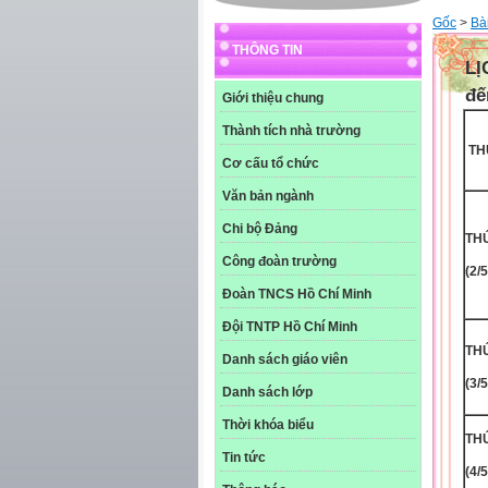
Gốc
>
Bài
THÔNG TIN
LỊ
đế
Giới thiệu chung
Thành tích nhà trường
TH
Cơ cấu tổ chức
Văn bản ngành
Chi bộ Đảng
THƯ
Công đoàn trường
(2/5
Đoàn TNCS Hồ Chí Minh
Đội TNTP Hồ Chí Minh
THƯ
Danh sách giáo viên
(3/5
Danh sách lớp
Thời khóa biểu
THƯ
Tin tức
(4/5