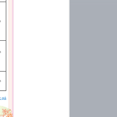
h
h
h
c giả