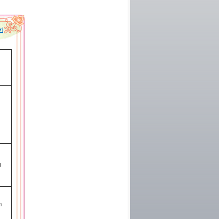
i
h
h