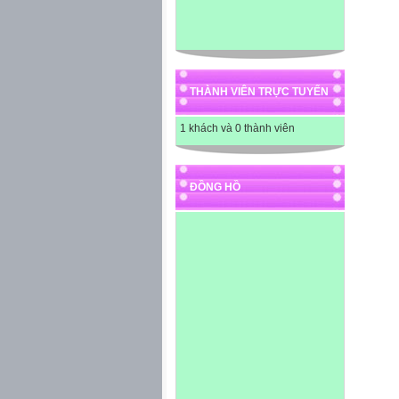
THÀNH VIÊN TRỰC TUYẾN
1 khách và 0 thành viên
ĐỒNG HỒ