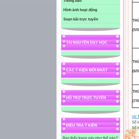
Thông báo
Hình ảnh hoạt động
Soạn bài trực tuyến
THƯ
(5/5
TÀI NGUYÊN DẠY HỌC
THƯ
CÁC Ý KIẾN MỚI NHẤT
(6/5
THƯ
HỖ TRỢ TRỰC TUYẾN
(7/5
Vũ 
Số l
ĐIỀU TRA Ý KIẾN
Số l
Bạn thấy trang này như thế nào?