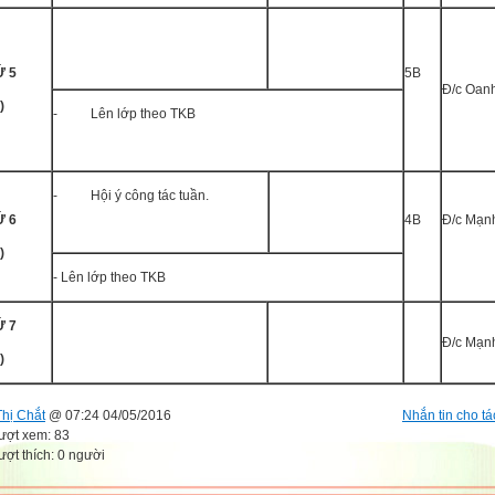
́ 5
5B
Đ/c Oan
)
- Lên lớp theo TKB
- Hội ý công tác tuần.
́ 6
4B
Đ/c Mạn
)
- Lên lớp theo TKB
́ 7
Đ/c Mạn
)
Thị Chắt
@ 07:24 04/05/2016
Nhắn tin cho tá
ượt xem: 83
ượt thích: 0 người