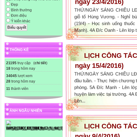
ngày 23/4/2016)
Đẹp
THỨ/NGÀY SÁNG CHIỀU LĐV
Bình thường
Đơn điệu
giỗ tổ Hùng Vương. - Nghỉ b
Ý kiến khác
(19/4) - Học sinh uống thuốc 
Mạnh). 4A Đ/c Oanh - Lên lớp t
THỐNG KÊ
LỊCH CÔNG TÁC 
21195
truy cập (
chi tiết
)
ngày 15/4/2016)
18
trong hôm nay
THỨ/NGÀY SÁNG CHIỀU LĐV
34045
lượt xem
đầu tuần. - Thực hiện chương t
28
trong hôm nay
phòng. 5A Đ/c Mạnh - Lên lơ
11
thành viên
huyện làm việc tại trường. 4A 
Lên...
ẢNH NGẪU NHIÊN
LỊCH CÔNG TÁC 
ngày 9/4/2016)