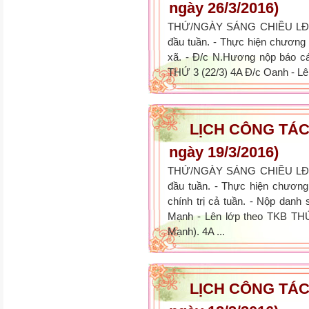
ngày 26/3/2016)
THỨ/NGÀY SÁNG CHIỀU LĐV
đầu tuần. - Thực hiện chương 
xã. - Đ/c N.Hương nộp báo cá
THỨ 3 (22/3) 4A Đ/c Oanh - Lên 
LỊCH CÔNG TÁC 
ngày 19/3/2016)
THỨ/NGÀY SÁNG CHIỀU LĐV
đầu tuần. - Thực hiện chương 
chính trị cả tuần. - Nộp danh
Mạnh - Lên lớp theo TKB THƯ
Mạnh). 4A ...
LỊCH CÔNG TÁC 