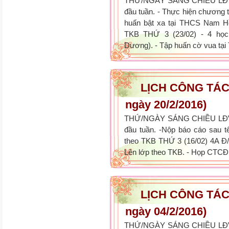
THỨ/NGÀY SÁNG CHIỀU LĐVS
đầu tuần. - Thực hiện chương 
huấn bật xa tại THCS Nam Hồn
TKB THỨ 3 (23/02) - 4 họ
Dương). - Tập huấn cờ vua tại
LỊCH CÔNG TÁC 
ngày 20/2/2016)
THỨ/NGÀY SÁNG CHIỀU LĐVS
đầu tuần. -Nộp báo cáo sau t
theo TKB THỨ 3 (16/02) 4A Đ/
Lên lớp theo TKB. - Họp CTCĐ t
LỊCH CÔNG TÁC 
ngày 04/2/2016)
THỨ/NGÀY SÁNG CHIỀU LĐVS