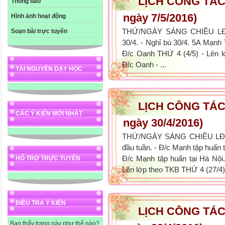
LỊCH CÔNG TÁC 
Thông báo
ngày 7/5/2016)
Hình ảnh hoạt động
THỨ/NGÀY SÁNG CHIỀU LĐV
Soạn bài trực tuyến
30/4. - Nghỉ bù 30/4. 5A Mạnh T
Đ/c Oanh THỨ 4 (4/5) - Lên 
Đ/c Oanh - ...
TÀI NGUYÊN DẠY HỌC
LỊCH CÔNG TÁC 
CÁC Ý KIẾN MỚI NHẤT
ngày 30/4/2016)
THỨ/NGÀY SÁNG CHIỀU LĐV
đầu tuần. - Đ/c Mạnh tập huấn 
Đ/c Mạnh tập huấn tại Hà Nội
HỖ TRỢ TRỰC TUYẾN
Lên lớp theo TKB THỨ 4 (27/4)
ĐIỀU TRA Ý KIẾN
LỊCH CÔNG TÁC 
Bạn thấy trang này như thế nào?