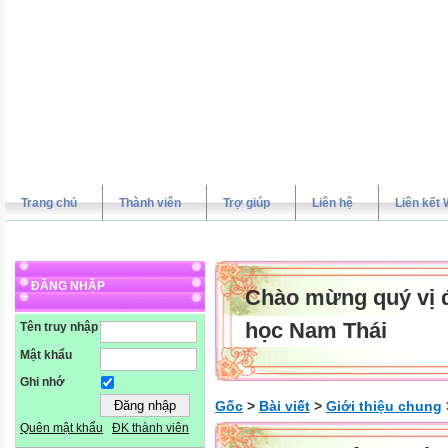
Trang chủ
Thành viên
Trợ giúp
Liên hệ
Liên kết 
ĐĂNG NHẬP
Chào mừng quý vị đ
học Nam Thái
Tên truy nhập
Mật khẩu
Ghi nhớ
Gốc
>
Bài viết
>
Giới thiệu chung
Quên mật khẩu
ĐK thành viên