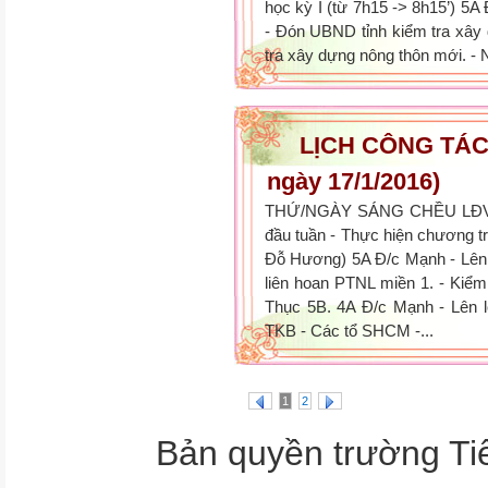
học kỳ I (từ 7h15 -> 8h15’) 5A 
- Đón UBND tỉnh kiểm tra xây
tra xây dựng nông thôn mới. - N
LỊCH CÔNG TÁC 
ngày 17/1/2016)
THỨ/NGÀY SÁNG CHỀU LĐVS
đầu tuần - Thực hiện chương 
Đỗ Hương) 5A Đ/c Mạnh - Lên 
liên hoan PTNL miền 1. - Kiểm
Thục 5B. 4A Đ/c Mạnh - Lên l
TKB - Các tổ SHCM -...
1
2
Bản quyền trường T