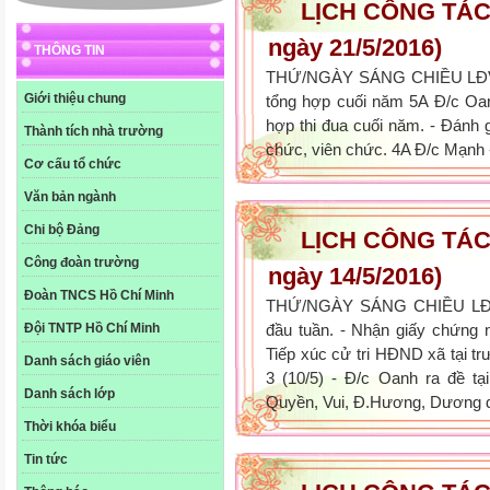
LỊCH CÔNG TÁC 
ngày 21/5/2016)
THÔNG TIN
THỨ/NGÀY SÁNG CHIỀU LĐVS
Giới thiệu chung
tổng hợp cuối năm 5A Đ/c Oan
hợp thi đua cuối năm. - Đánh 
Thành tích nhà trường
chức, viên chức. 4A Đ/c Mạnh - 
Cơ cấu tổ chức
Văn bản ngành
Chi bộ Đảng
LỊCH CÔNG TÁC 
Công đoàn trường
ngày 14/5/2016)
Đoàn TNCS Hồ Chí Minh
THỨ/NGÀY SÁNG CHIỀU LĐV
Đội TNTP Hồ Chí Minh
đầu tuần. - Nhận giấy chứng
Tiếp xúc cử tri HĐND xã tại t
Danh sách giáo viên
3 (10/5) - Đ/c Oanh ra đề t
Danh sách lớp
Quyền, Vui, Đ.Hương, Dương d
Thời khóa biểu
Tin tức