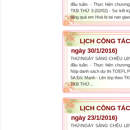
đầu tuần. - Thực hiện chương 
TKB THỨ 3 (02/02) - Sơ kết kỳ
tặng quà em Hoà bị tai nạn giao
LỊCH CÔNG TÁC 
ngày 30/1/2016)
THỨ/NGÀY SÁNG CHIỀU LĐVS
đầu tuần. - Thực hiện chương
Nộp danh sách dự thi TOEFL PR
5A Đ/c Mạnh - Lên lớp theo TK
TKB THỨ...
LỊCH CÔNG TÁC T
ngày 23/1/2016)
THỨ/NGÀY SÁNG CHỀU LĐVS