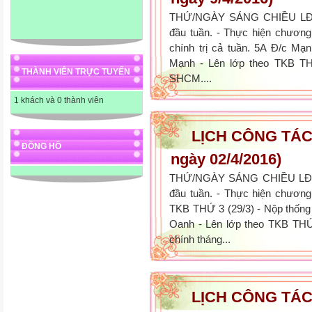
THỨ/NGÀY SÁNG CHIỀU LĐV
đầu tuần. - Thực hiện chương 
chính trị cả tuần. 5A Đ/c Mạ
Mạnh - Lên lớp theo TKB THƯ
THÀNH VIÊN TRỰC TUYẾN
SHCM....
1 khách và 0 thành viên
LỊCH CÔNG TÁC 
ĐỒNG HỒ
ngày 02/4/2016)
THỨ/NGÀY SÁNG CHIỀU LĐV
đầu tuần. - Thực hiện chương 
TKB THỨ 3 (29/3) - Nộp thống
Oanh - Lên lớp theo TKB THỨ 
chính tháng...
LỊCH CÔNG TÁC 