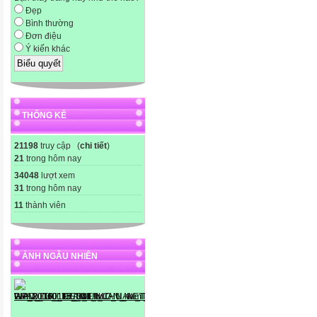
Đẹp
Bình thường
Đơn điệu
Ý kiến khác
THỐNG KÊ
21198
truy cập (
chi tiết
)
21
trong hôm nay
34048
lượt xem
31
trong hôm nay
11
thành viên
ẢNH NGẪU NHIÊN