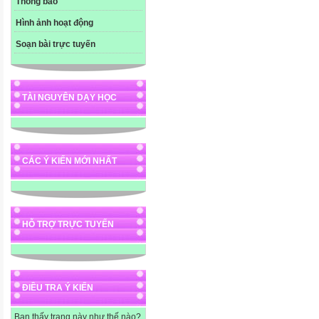
Thông báo
Hình ảnh hoạt động
Soạn bài trực tuyến
TÀI NGUYÊN DẠY HỌC
CÁC Ý KIẾN MỚI NHẤT
HỖ TRỢ TRỰC TUYẾN
ĐIỀU TRA Ý KIẾN
Bạn thấy trang này như thế nào?