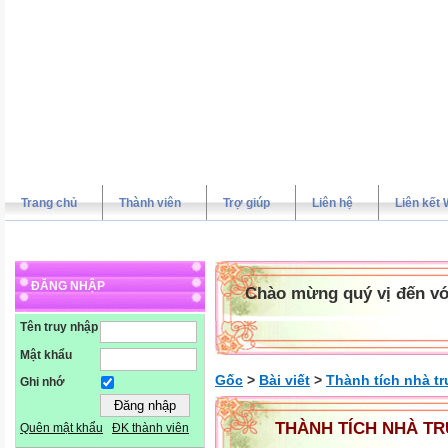
Trang chủ
Thành viên
Trợ giúp
Liên hệ
Liên kết 
ĐĂNG NHẬP
Chào mừng quý vị đến vớ
Tên truy nhập
Mật khẩu
Gốc
>
Bài viết
>
Thành tích nhà t
Ghi nhớ
THÀNH TÍCH NHÀ T
Quên mật khẩu
ĐK thành viên