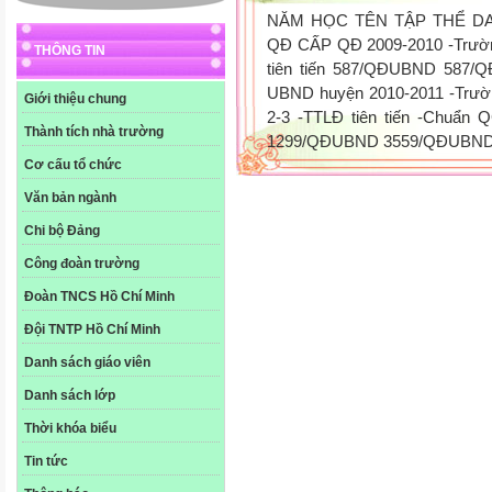
NĂM HỌC TÊN TẬP THỂ D
QĐ CẤP QĐ 2009-2010 -Trường
THÔNG TIN
tiên tiến 587/QĐUBND 587/
UBND huyện 2010-2011 -Trườ
Giới thiệu chung
2-3 -TTLĐ tiên tiến -Chuẩn 
Thành tích nhà trường
1299/QĐUBND 3559/QĐUBND 
Cơ cấu tổ chức
Văn bản ngành
Chi bộ Đảng
Công đoàn trường
Đoàn TNCS Hồ Chí Minh
Đội TNTP Hồ Chí Minh
Danh sách giáo viên
Danh sách lớp
Thời khóa biểu
Tin tức