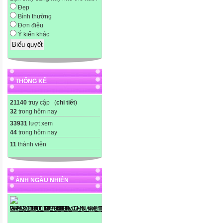
Đẹp
Bình thường
Đơn điệu
Ý kiến khác
THỐNG KÊ
21140
truy cập (
chi tiết
)
32
trong hôm nay
33931
lượt xem
44
trong hôm nay
11
thành viên
ẢNH NGẪU NHIÊN