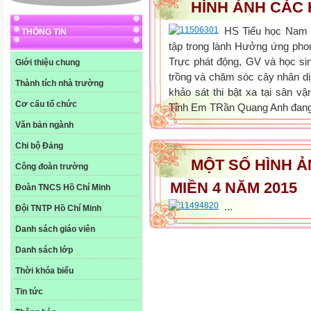
HÌNH ẢNH CÁC
HS Tiểu học Nam T
THÔNG TIN
tập trong lành Hưởng ứng ph
Trực phát động, GV và học si
Giới thiệu chung
trồng và chăm sóc cây nhân d
Thành tích nhà trường
khảo sát thi bật xa tại sân
Cơ cấu tổ chức
Tỉnh Em TRần Quang Anh đang k
Văn bản ngành
Chi bộ Đảng
MỘT SỐ HÌNH Ả
Công đoàn trường
MIỀN 4 NĂM 2015
Đoàn TNCS Hồ Chí Minh
...
Đội TNTP Hồ Chí Minh
Danh sách giáo viên
Danh sách lớp
Thời khóa biểu
Tin tức