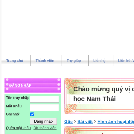
Trang chủ
Thành viên
Trợ giúp
Liên hệ
Liên kết 
ĐĂNG NHẬP
Chào mừng quý vị đ
học Nam Thái
Tên truy nhập
Mật khẩu
Ghi nhớ
Gốc
>
Bài viết
>
Hình ảnh hoạt độ
Quên mật khẩu
ĐK thành viên