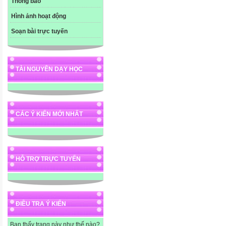
Thông báo
Hình ảnh hoạt động
Soạn bài trực tuyến
TÀI NGUYÊN DẠY HỌC
CÁC Ý KIẾN MỚI NHẤT
HỖ TRỢ TRỰC TUYẾN
ĐIỀU TRA Ý KIẾN
Bạn thấy trang này như thế nào?