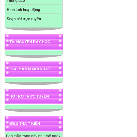
Thông báo
Hình ảnh hoạt động
Soạn bài trực tuyến
TÀI NGUYÊN DẠY HỌC
CÁC Ý KIẾN MỚI NHẤT
HỖ TRỢ TRỰC TUYẾN
ĐIỀU TRA Ý KIẾN
Bạn thấy trang này như thế nào?