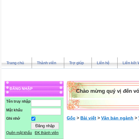
Trang chủ
Thành viên
Trợ giúp
Liên hệ
Liên kết 
ĐĂNG NHẬP
Chào mừng quý vị đến vớ
Tên truy nhập
Mật khẩu
Gốc
>
Bài viết
>
Văn bản ngành
>
Ghi nhớ
Quên mật khẩu
ĐK thành viên