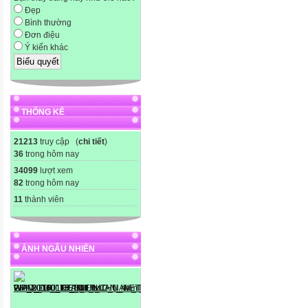
Đẹp
Bình thường
Đơn điệu
Ý kiến khác
THỐNG KÊ
21213
truy cập (
chi tiết
)
36
trong hôm nay
34099
lượt xem
82
trong hôm nay
11
thành viên
ẢNH NGẪU NHIÊN