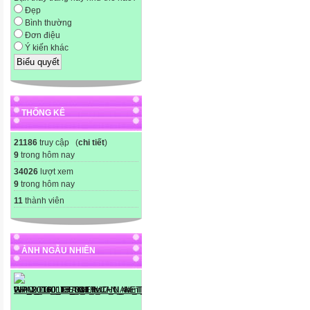
Đẹp
Bình thường
Đơn điệu
Ý kiến khác
THỐNG KÊ
21186
truy cập (
chi tiết
)
9
trong hôm nay
34026
lượt xem
9
trong hôm nay
11
thành viên
ẢNH NGẪU NHIÊN