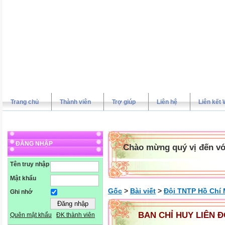
Trang chủ
Thành viên
Trợ giúp
Liên hệ
Liên kết 
ĐĂNG NHẬP
Chào mừng quý vị đến vớ
Tên truy nhập
Mật khẩu
Gốc
>
Bài viết
>
Đội TNTP Hồ Chí 
Ghi nhớ
BAN CHỈ HUY LIÊN 
Quên mật khẩu
ĐK thành viên