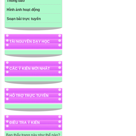
Thông báo
Hình ảnh hoạt động
Soạn bài trực tuyến
TÀI NGUYÊN DẠY HỌC
CÁC Ý KIẾN MỚI NHẤT
HỖ TRỢ TRỰC TUYẾN
ĐIỀU TRA Ý KIẾN
Bạn thấy trang này như thế nào?