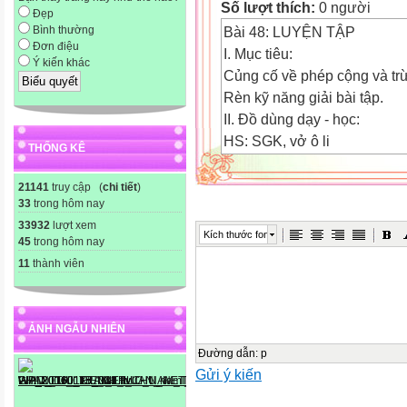
Số lượt thích:
0 người
Đẹp
Bài 48: LUYỆN TẬP
Bình thường
Đơn điệu
I. Mục tiêu:
Ý kiến khác
Củng cố về phép cộng và trừ
Rèn kỹ năng giải bài tập.
II. Đồ dùng dạy - học:
HS: SGK, vở ô li
THỐNG KÊ
III.Các hoạt động dạy- học:
Nội dung
21141
truy cập (
chi tiết
)
33
trong hôm nay
Cách thức tiến hành
33932
lượt xem

Kích thước font
45
trong hôm nay
A.Kiểm tra bài cũ:
11
thành viên
6 – 4 = 2 6 – 3 = 3
B.Bài mới:
ẢNH NGẪU NHIÊN
1. Giới thiệu bài:
Đường dẫn
:
p
2. Luyện tập:
Gửi ý kiến
* Bài tập 1: Tính
5 6 4