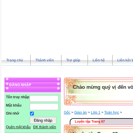
Trang chủ
Thành viên
Trợ giúp
Liên hệ
Liên kết 
ĐĂNG NHẬP
Chào mừng quý vị đến vớ
Tên truy nhập
Mật khẩu
Gốc
>
Giáo án
>
Lớp 1
>
Toán học
>
Ghi nhớ
Luyện tập Trang 67
Quên mật khẩu
ĐK thành viên