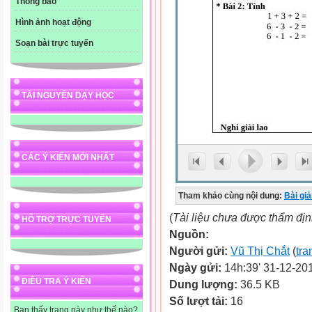
Thông báo
Hình ảnh hoạt động
Soạn bài trực tuyến
TÀI NGUYÊN DẠY HỌC
CÁC Ý KIẾN MỚI NHẤT
Tham khảo cùng nội dung:
Bài gi
(
Tài liệu chưa được thẩm đị
HỖ TRỢ TRỰC TUYẾN
Nguồn:
Người gửi:
Vũ Thị Chắt
(
tra
Ngày gửi:
14h:39' 31-12-20
ĐIỀU TRA Ý KIẾN
Dung lượng:
36.5 KB
Số lượt tải:
16
Bạn thấy trang này như thế nào?