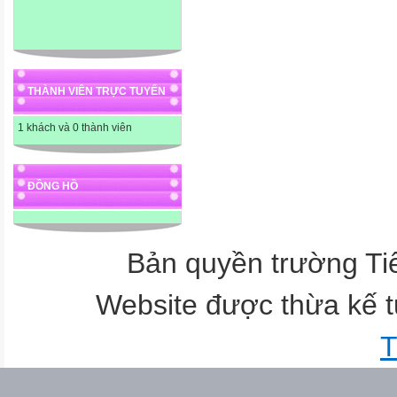
THÀNH VIÊN TRỰC TUYẾN
1 khách và 0 thành viên
ĐỒNG HỒ
* Tìm hiểu mục tiêu.
Bản quyền trường T
Website được thừa kế 
T