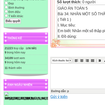
Số lượt thích:
0 người
Đẹp
GIÁO ÁN TOÁN 5
Bình thường
Đơn điệu
Bài 34: NHÂN MỘT SỐ TH
Ý kiến khác
( Tiết 1 )
I. Mục tiêu:
Em biết: Nhân một số thập p
II. Đồ dùng:
THỐNG KÊ
- Phiếu bài tập phát triển.
III:Các hoạt động day.- học:
21223
truy cập (
chi tiết
)
9
trong hôm nay
34109
lượt xem
Các hoạt động
Kích thước font
9
trong hôm nay
Trò
11
thành viên
Thầy

* Khởi động.
ẢNH NGẪU NHIÊN
Đường dẫn
:
p
Gửi ý kiến