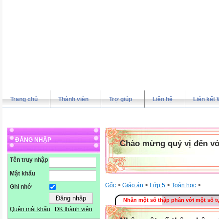
Trang chủ
Thành viên
Trợ giúp
Liên hệ
Liên kết 
ĐĂNG NHẬP
Chào mừng quý vị đến vớ
Tên truy nhập
Mật khẩu
Gốc
>
Giáo án
>
Lớp 5
>
Toán học
>
Ghi nhớ
Nhân một số thập phân với một số t
Quên mật khẩu
ĐK thành viên