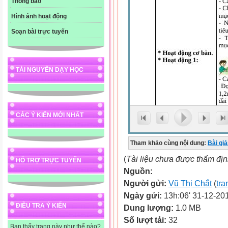
Thông báo
Hình ảnh hoạt động
Soạn bài trực tuyến
TÀI NGUYÊN DẠY HỌC
CÁC Ý KIẾN MỚI NHẤT
Tham khảo cùng nội dung:
Bài gi
(
Tài liệu chưa được thẩm đị
HỖ TRỢ TRỰC TUYẾN
Nguồn:
Người gửi:
Vũ Thị Chắt
(
tra
Ngày gửi:
13h:06' 31-12-20
ĐIỀU TRA Ý KIẾN
Dung lượng:
1.0 MB
Số lượt tải:
32
Bạn thấy trang này như thế nào?