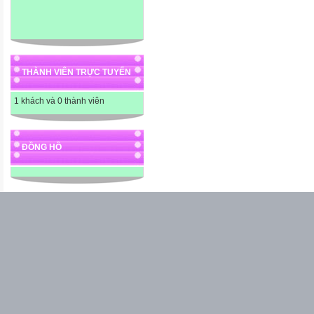
THÀNH VIÊN TRỰC TUYẾN
1 khách và 0 thành viên
ĐỒNG HỒ