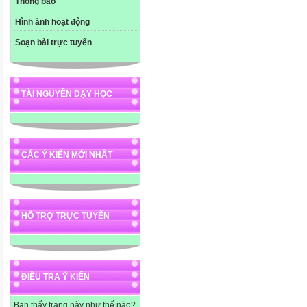
Thông báo
Hình ảnh hoạt động
Soạn bài trực tuyến
TÀI NGUYÊN DẠY HỌC
CÁC Ý KIẾN MỚI NHẤT
HỖ TRỢ TRỰC TUYẾN
ĐIỀU TRA Ý KIẾN
Bạn thấy trang này như thế nào?