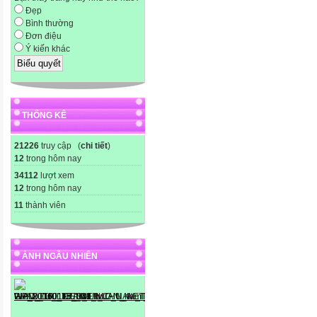
Đẹp
Bình thường
Đơn điệu
Ý kiến khác
THỐNG KÊ
21226
truy cập (
chi tiết
)
12
trong hôm nay
34112
lượt xem
12
trong hôm nay
11
thành viên
ẢNH NGẪU NHIÊN