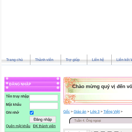
Trang chủ
Thành viên
Trợ giúp
Liên hệ
Liên kết 
ĐĂNG NHẬP
Chào mừng quý vị đến vớ
Tên truy nhập
Mật khẩu
Gốc
>
Giáo án
>
Lớp 3
>
Tiếng Việt
>
Ghi nhớ
Tuần 4. Ông ngoại
Quên mật khẩu
ĐK thành viên