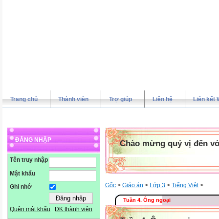
Trang chủ
Thành viên
Trợ giúp
Liên hệ
Liên kết 
ĐĂNG NHẬP
Chào mừng quý vị đến vớ
Tên truy nhập
Mật khẩu
Gốc
>
Giáo án
>
Lớp 3
>
Tiếng Việt
>
Ghi nhớ
Tuần 4. Ông ngoại
Quên mật khẩu
ĐK thành viên