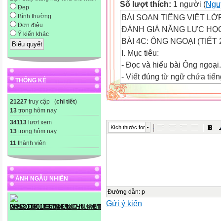
Số lượt thích:
1 người (
Ngu
Đẹp
BÀI SOẠN TIẾNG VIỆT LỚ
Bình thường
Đơn điệu
ĐÁNH GIÁ NĂNG LỰC HỌC
Ý kiến khác
BÀI 4C: ÔNG NGOẠI (TIẾT
I. Mục tiêu:
- Đọc và hiểu bài Ông ngoại.
- Viết đúng từ ngữ chứa tiến
THỐNG KÊ
- Biết đặt câu theo mẫu Ai là
II. Chuẩn bị:
21227
truy cập (
chi tiết
)
13
trong hôm nay
- GV viết sẵn tên các nhân vậ
34113
lượt xem
- Thẻ chữ và bút dạ để chơi 
Kích thước font
13
trong hôm nay
- Phiếu bài tập hoạt động 3.
11
thành viên
III. Các hoạt động:
HOẠT ĐỘNG CỦA THẦY
HOẠT ĐỘNG CỦA TRÒ
ẢNH NGẪU NHIÊN

Đường dẫn
:
p
1. Khởi động:
Gửi ý kiến
* Giới thiệu bài: