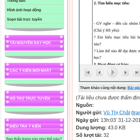
Thông báo
Hình ảnh hoạt động
Soạn bài trực tuyến
TÀI NGUYÊN DẠY HỌC
CÁC Ý KIẾN MỚI NHẤT
Tham khảo cùng nội dung:
Bài gi
(
Tài liệu chưa được thẩm đị
HỖ TRỢ TRỰC TUYẾN
Nguồn:
Người gửi:
Vũ Thị Chắt
(
tra
Ngày gửi:
13h:03' 31-12-20
ĐIỀU TRA Ý KIẾN
Dung lượng:
43.0 KB
Số lượt tải:
32
Bạn thấy trang này như thế nào?