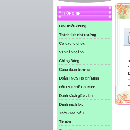
THÔNG TIN
Giới thiệu chung
Thành tích nhà trường
Cơ cấu tổ chức
Văn bản ngành
T
Chi bộ Đảng
B
k
Công đoàn trường
B
Đoàn TNCS Hồ Chí Minh
Đội TNTP Hồ Chí Minh
Danh sách giáo viên
Danh sách lớp
Thời khóa biểu
Tin tức