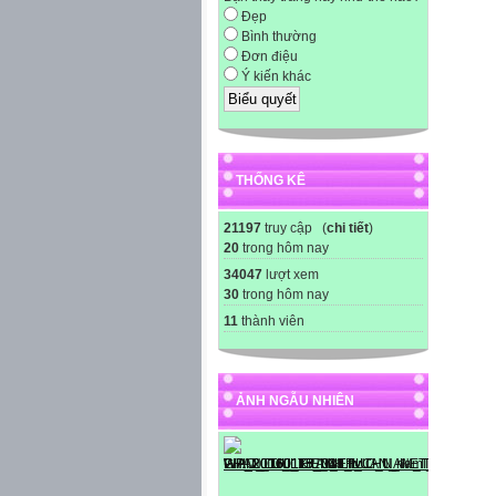
Đẹp
Bình thường
Đơn điệu
Ý kiến khác
THỐNG KÊ
21197
truy cập (
chi tiết
)
20
trong hôm nay
34047
lượt xem
30
trong hôm nay
11
thành viên
ẢNH NGẪU NHIÊN