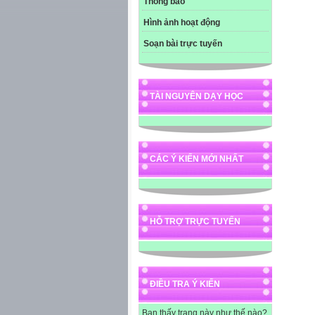
Thông báo
Hình ảnh hoạt động
Soạn bài trực tuyến
TÀI NGUYÊN DẠY HỌC
CÁC Ý KIẾN MỚI NHẤT
HỖ TRỢ TRỰC TUYẾN
ĐIỀU TRA Ý KIẾN
Bạn thấy trang này như thế nào?