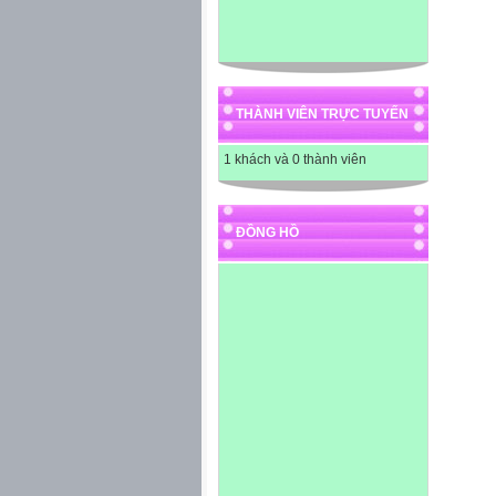
THÀNH VIÊN TRỰC TUYẾN
1 khách và 0 thành viên
ĐỒNG HỒ