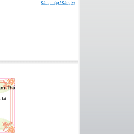
Đăng nhập / Đăng ký
am Thái
 tài