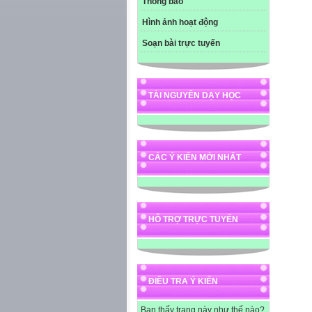
Thông báo
Hình ảnh hoạt động
Soạn bài trực tuyến
TÀI NGUYÊN DẠY HỌC
CÁC Ý KIẾN MỚI NHẤT
HỖ TRỢ TRỰC TUYẾN
ĐIỀU TRA Ý KIẾN
Bạn thấy trang này như thế nào?