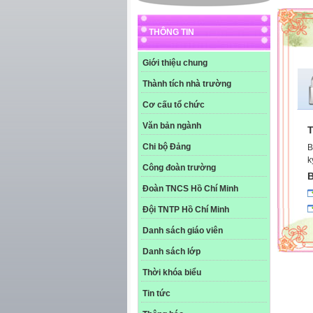
THÔNG TIN
Giới thiệu chung
Thành tích nhà trường
Cơ cấu tổ chức
Văn bản ngành
T
Chi bộ Đảng
B
k
Công đoàn trường
B
Đoàn TNCS Hồ Chí Minh
Đội TNTP Hồ Chí Minh
Danh sách giáo viên
Danh sách lớp
Thời khóa biểu
Tin tức