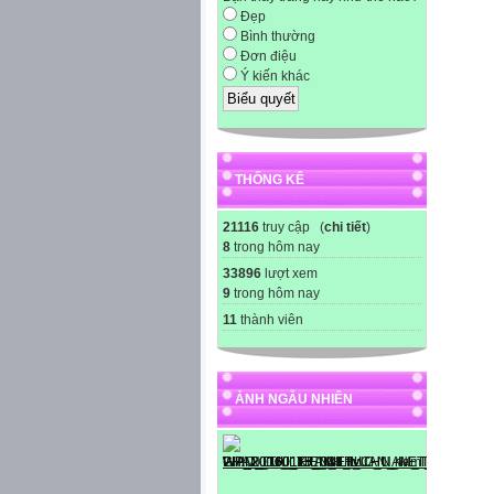
Đẹp
Bình thường
Đơn điệu
Ý kiến khác
THỐNG KÊ
21116
truy cập (
chi tiết
)
8
trong hôm nay
33896
lượt xem
9
trong hôm nay
11
thành viên
ẢNH NGẪU NHIÊN