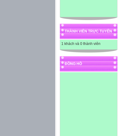
THÀNH VIÊN TRỰC TUYẾN
1 khách và 0 thành viên
ĐỒNG HỒ