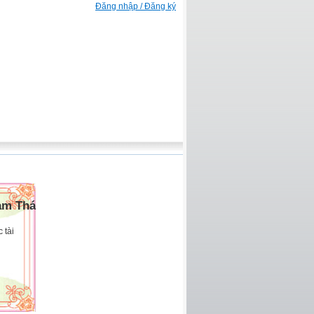
Đăng nhập / Đăng ký
am Thái
 tài