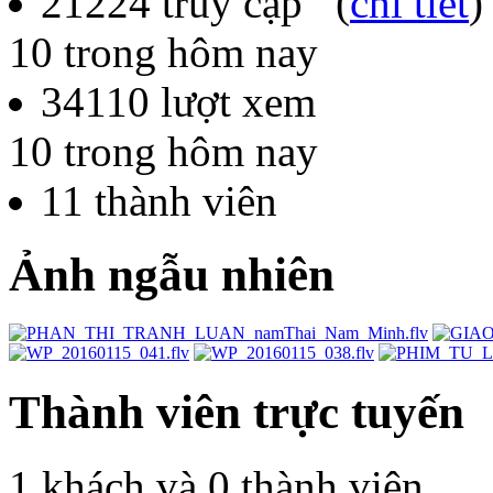
21224
truy cập (
chi tiết
)
10
trong hôm nay
34110
lượt xem
10
trong hôm nay
11
thành viên
Ảnh ngẫu nhiên
Thành viên trực tuyến
1 khách và 0 thành viên