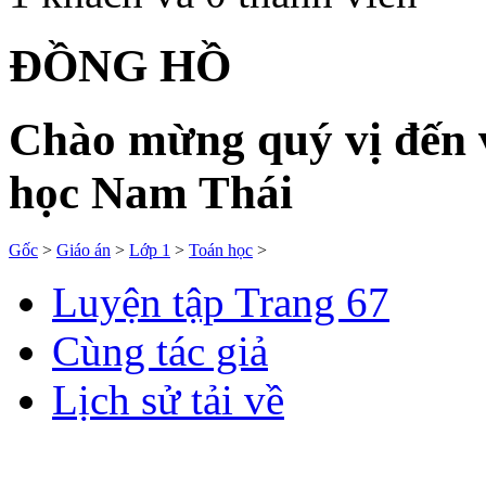
ĐỒNG HỒ
Chào mừng quý vị đến v
học Nam Thái
Gốc
>
Giáo án
>
Lớp 1
>
Toán học
>
Luyện tập Trang 67
Cùng tác giả
Lịch sử tải về