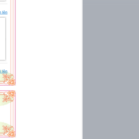
n lên
i lên