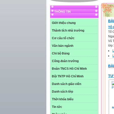
THÔNG TIN
BÀI
Giới thiệu chung
TỔ 
Thành tích nhà trường
Tổ 
Nga 
Cơ cấu tổ chức
Vũ 
lớp 
Văn bản ngành
Chi bộ Đảng
Công đoàn trường
BÀ
Đoàn TNCS Hồ Chí Minh
TƯ
Đội TNTP Hồ Chí Minh
Danh sách giáo viên
Danh sách lớp
Thời khóa biểu
Tin tức
N