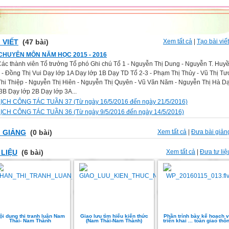
 VIẾT
(47 bài)
Xem tất cả
|
Tạo bài viế
CHUYÊN MÔN NĂM HỌC 2015 - 2016
Các thành viên Tổ trưởng Tổ phó Ghi chú Tổ 1 - Nguyễn Thị Dung - Nguyễn T. Huy
- Đồng Thị Vui Dạy lớp 1A Dạy lớp 1B Dạy TD Tổ 2-3 - Phạm Thị Thủy - Vũ Thị Tươ
Thi Thiệp - Nguyễn Thị Hiên - Nguyễn Thị Quyên - Vũ Văn Năm - Nguyễn Thị Hà D
3B Dạy lớp 2B Dạy lớp 3A...
LỊCH CÔNG TÁC TUẦN 37 (Từ ngày 16/5/2016 đến ngày 21/5/2016)
LỊCH CÔNG TÁC TUẦN 36 (Từ ngày 9/5/2016 đến ngày 14/5/2016)
I GIẢNG
(0 bài)
Xem tất cả
|
Đưa bài giản
 LIỆU
(6 bài)
Xem tất cả
|
Đưa tư liệ
ội dung thi tranh luận Nam
Giao lưu tìm hiểu kiến thức
Phần trỉnh bày kế hoạch 
Thái- Nam Thành
(Nam Thái-Nam Thành)
triển khai ... toàn giao thô