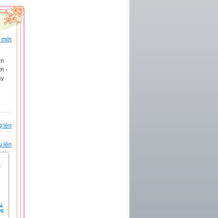
t mới
ền
i -
ạy
g lên
u lên
và
ng