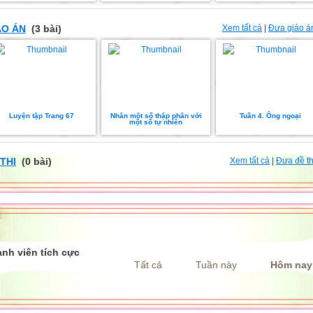
ÁO ÁN
(3 bài)
Xem tất cả
|
Đưa giáo á
Luyện tập Trang 67
Nhân một số thập phân với
Tuần 4. Ông ngoại
một số tự nhiên
THI
(0 bài)
Xem tất cả
|
Đưa đề th
nh viên tích cực
Tất cả
Tuần này
Hôm nay