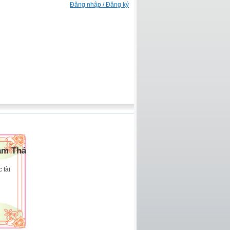
Đăng nhập / Đăng ký
am Thái
 tài