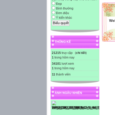
Đẹp
Bình thường
Đơn điệu
Ý kiến khác
Web
THỐNG KÊ
21215
truy cập (
chi tiết
)
1
trong hôm nay
34101
lượt xem
1
trong hôm nay
11
thành viên
ẢNH NGẪU NHIÊN