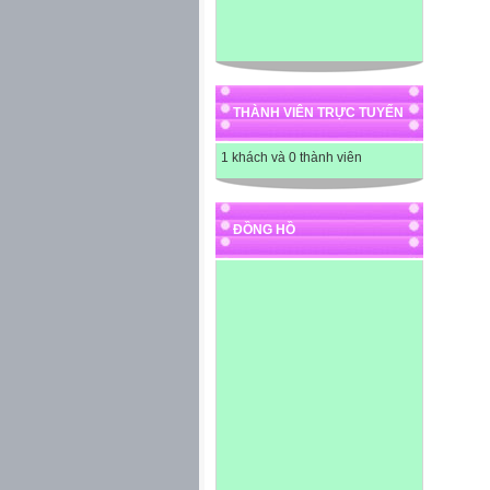
THÀNH VIÊN TRỰC TUYẾN
1 khách và 0 thành viên
ĐỒNG HỒ