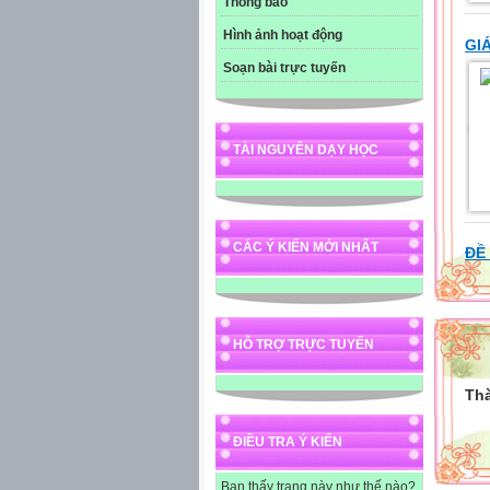
Thông báo
Hình ảnh hoạt động
GI
Soạn bài trực tuyến
TÀI NGUYÊN DẠY HỌC
CÁC Ý KIẾN MỚI NHẤT
ĐỀ 
HỖ TRỢ TRỰC TUYẾN
Thà
ĐIỀU TRA Ý KIẾN
Bạn thấy trang này như thế nào?